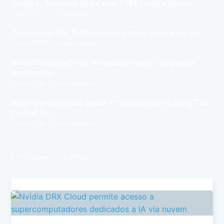
Análise: The Last of Us Part 1 (PC) vale a pena?
1 Abr 2023
– 7 min de leitura
The Last of Us: 5 diferenças entre a série e o jogo
23 Mar 2023
– 5 min de leitura
Série The Last Of Us é renovada para a segunda
temporada
28 Jan 2023
– 3 min de leitura
Quantos episódios tem a 1ª temporada da série The
Last of Us
14 Jan 2023
– 3 min de leitura
Ver todos os 19 artigos →