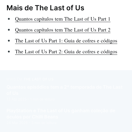
Mais de The Last of Us
Quantos capítulos tem The Last of Us Part 1
Quantos capítulos tem The Last of Us Part 2
The Last of Us Part 1: Guia de cofres e códigos
The Last of Us Part 2: Guia de cofres e códigos
MAIS EM
THE LAST OF US
Quantos episódios tem a 2ª temporada de The Last
of Us
13 Abr 2025
– 1 min de leitura
PlayStation e The Last of Us ganham coleção de
óculos por Chilli Beans
24 Mar 2025
– 3 min de leitura