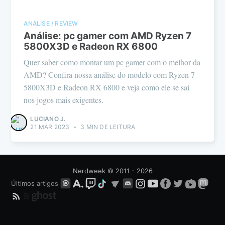
ANÁLISE / REVIEW
Análise: pc gamer com AMD Ryzen 7
5800X3D e Radeon RX 6800
Quer saber como montar um pc gamer com o melhor da
AMD? Confira nossa análise do modelo com Ryzen 7
5800X3D e Radeon RX 6800 e veja como ele se sai
nos jogos mais exigentes.
LUCIANO J.
21 MAR 2023
•
3 MIN DE LEITURA
Nerdweek
© 2011 - 2026
Últimos artigos