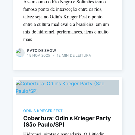
Assim como o Rio Negro e Solimões têm o
famoso ponto de intersecção entre os rios,
talvez seja no Odin’s Krieger Fest o ponto
entre a cultura medieval e a brasileira, em um
mix de hidromel, performances, itens e muito
mais
RATO DE SHOW
18 NOV 2025
•
12 MIN DE LEITURA
ODIN'S KRIEGER FEST
Cobertura: Odin's Krieger Party
(São Paulo/SP)
Hidromel, piratas e pancadaria! O Littledin