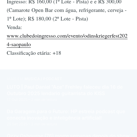
Ingresso: R$ 160,00 (1º Lote - Pista) e e R$ 300,00
(Camarote Open Bar com água, refrigerante, cerveja -
1º Lote); R$ 180,00 (2º Lote - Pista)
Venda:
www.clubedoingresso.com/evento/odinskriegerfest202
4-saopaulo
Classificação etária: +18
MAIS EM
MÚSICA / PODCAST
LUTO | Paul Daniel "Ace" Frehley faleceu dia 16 de
Outubro 2025 lendario guitarrista do KISS
17 Out 2025
– 2 min de leitura
Da Garagem para o Futuro: HP estreia podcast que
conecta inovação e inteligência artificial!
25 Set 2025
– 2 min de leitura
Ozzy Osbourne (76) morre semanas depois do show