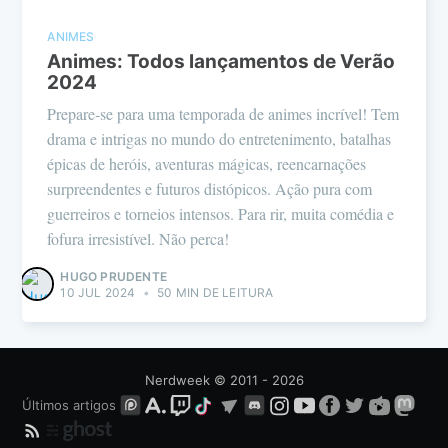
ANIMES
Animes: Todos lançamentos de Verão
2024
Prepare-se para uma temporada de animes incrível! Tem
drama e intrigas no mundo do entretenimento, batalhas
épicas de heróis, aventuras mágicas, reencarnações
surpreendentes e futuros distópicos. Ação pura com
guerreiros e torneios intensos. Para rir, muita comédia e
fofura irresistível. Não perca!
HUGO PRUDENTE
10 JUL 2024
•
50 MIN DE LEITURA
Nerdweek
© 2011 - 2026
Últimos artigos