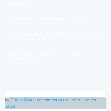
de despedida
22 Jul 2025
– 2 min de leitura
Cobertura: Odin's Krieger Party (São Paulo/SP)
21 Jul 2025
– 12 min de leitura
Nando Reis encerra a Virada ODS com show gratuito
no Vale do Anhangabaú
4 Jun 2025
– 2 min de leitura
The 69 Eyes anuncia show único no Brasil com
produção da NDP
3 Jun 2025
– 2 min de leitura
Ver todos os 145 artigos →