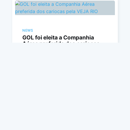
NEWS
GOL foi eleita a Companhia
Aérea preferida dos cariocas
pela VEJA RIO
Com 24% das menções, a GOL foi eleita a
Companhia Aérea preferida dos cariocas no
prêmio “Os Mais Amados do Rio”,
promovido pela Veja Rio
HUGO PRUDENTE
18 MAR 2022
•
3 MIN DE LEITURA