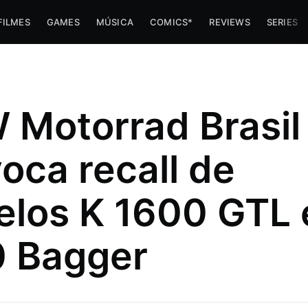
FILMES
GAMES
MÚSICA
COMICS*
REVIEWS
SERIES
Motorrad Brasil
oca recall de
los K 1600 GTL 
imes e
 Bagger
 trabalha
az umas