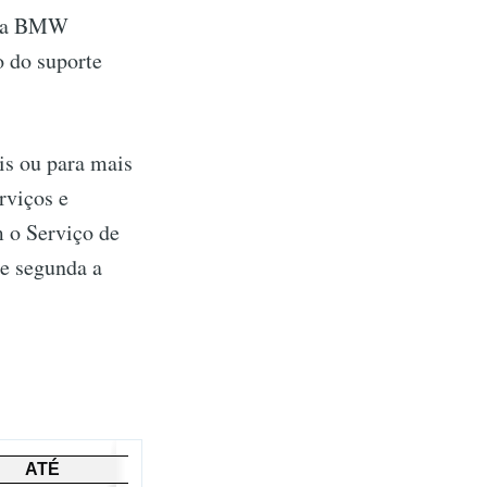
ária BMW
o do suporte
is ou para mais
rviços e
m o Serviço de
e segunda a
ATÉ