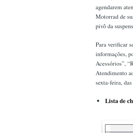
agendarem aten
Motorrad de sua
pivô da suspens
Para verificar 
informações, po
Acessórios”, “R
Atendimento ao
sexta-feira, das
Lista de c