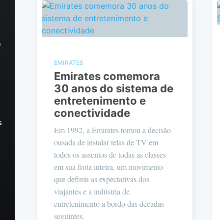
o
EMIRATES
Emirates comemora
30 anos do sistema de
entretenimento e
conectividade
s
Em 1992, a Emirates tomou a decisão
ousada de instalar telas de TV em
todos os assentos de todas as classes
em sua frota inteira, um movimento
que definiu as expectativas dos
viajantes e a indústria de
entretenimento a bordo das décadas
seguintes.