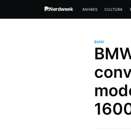
ANIMES
CULTURA
BMW
BMW 
conv
mode
Hugo Prudente
Um nerd viciado em música, an
1600
series (incluindo tokusatsu) que
com DevOps a muitos anos e f
paradas muito doidas!
Mais posts
de Hugo Prudente.