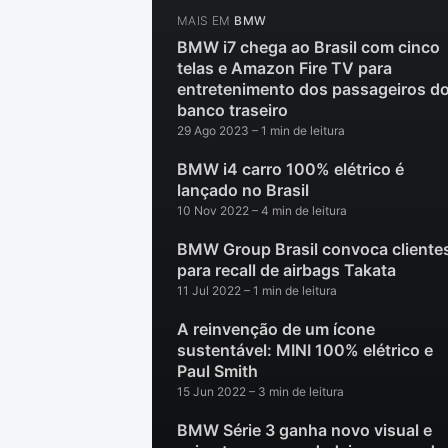
MAIS EM
BMW
BMW i7 chega ao Brasil com cinco
telas e Amazon Fire TV para
entretenimento dos passageiros d
banco traseiro
29 Ago 2023
– 1 min de leitura
BMW i4 carro 100% elétrico é
lançado no Brasil
10 Nov 2022
– 4 min de leitura
BMW Group Brasil convoca cliente
para recall de airbags Takata
11 Jul 2022
– 1 min de leitura
A reinvenção de um ícone
sustentável: MINI 100% elétrico e
Paul Smith
15 Jun 2022
– 3 min de leitura
BMW Série 3 ganha novo visual e