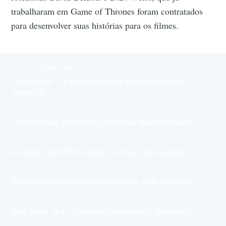
trabalharam em Game of Thrones foram contratados
para desenvolver suas histórias para os filmes.
MAIS EM
STAR WARS
JediConSP : O encontro com a força começa
amanhã!
15 Set 2023
– 3 min de leitura
Confira mais detalhes sobre Star Wars Outlaws
13 Jun 2023
– 2 min de leitura
Análise | Star Wars Jedi: Survivor vale a pena?
15 Mai 2023
– 6 min de leitura
Quantos capítulos tem Star Wars Jedi: Survivor
28 Abr 2023
– 2 min de leitura
Star Wars Jedi: Survivor chega em 17 de março
10 Mar 2023
– 2 min de leitura