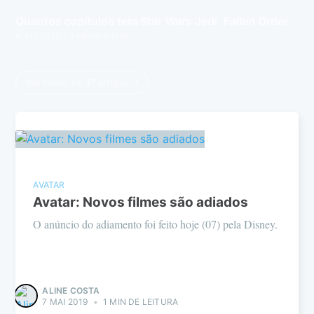
Quantos capítulos tem Star Wars Jedi: Fallen Order
4 Jan 2023
– 2 min de leitura
Ver todos os 47 artigos →
AVATAR
Avatar: Novos filmes são adiados
O anúncio do adiamento foi feito hoje (07) pela Disney.
ALINE COSTA
7 MAI 2019
•
1 MIN DE LEITURA