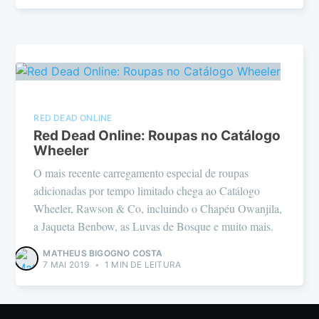
RED DEAD ONLINE
Red Dead Online: Roupas no Catálogo
Wheeler
O mais recente carregamento especial de roupas
adicionadas por tempo limitado chega ao Catálogo
Wheeler, Rawson & Co, incluindo o Chapéu Owanjila,
a Jaqueta Benbow, as Luvas de Bosque e muito mais.
MATHEUS BIGOGNO COSTA
7 MAI 2019
•
1 MIN DE LEITURA