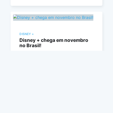
DISNEY +
Disney + chega em novembro
no Brasil!
Todos os títulos originais produzidos para o
Diensy+, coleções completas de todos os
conteúdos da Disney, Pixar, Marvel, Star Wars
e National Geographic estarão disponíveis em
novembro.
LUCIANO J.
13 AGO 2020
•
3 MIN DE LEITURA