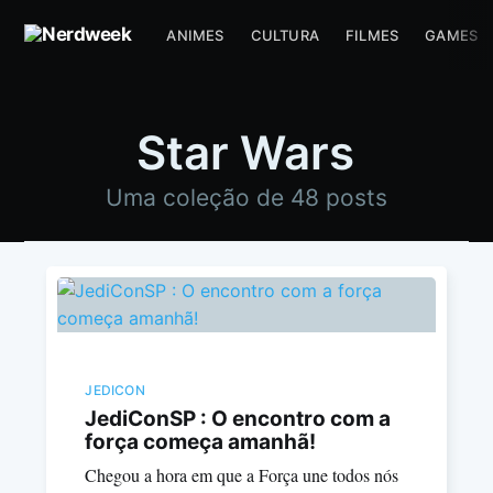
ANIMES
CULTURA
FILMES
GAMES
Star Wars
Uma coleção de 48 posts
JEDICON
JediConSP : O encontro com a
força começa amanhã!
Chegou a hora em que a Força une todos nós