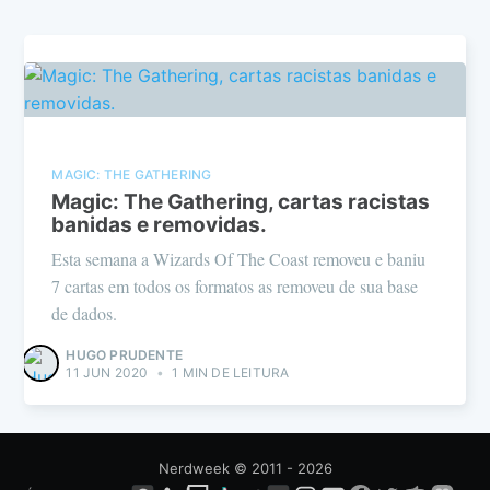
MAGIC: THE GATHERING
Magic: The Gathering, cartas racistas
banidas e removidas.
Esta semana a Wizards Of The Coast removeu e baniu
7 cartas em todos os formatos as removeu de sua base
de dados.
HUGO PRUDENTE
11 JUN 2020
•
1 MIN DE LEITURA
Nerdweek
© 2011 - 2026