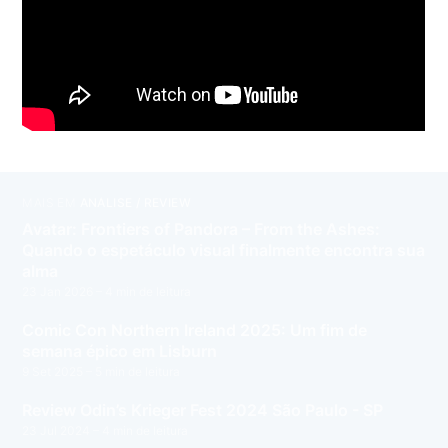
MAIS EM
ANÁLISE / REVIEW
Avatar: Frontiers of Pandora – From the Ashes:
Quando o espetáculo visual finalmente encontra sua
alma
23 Jan 2026
– 4 min de leitura
Comic Con Northern Ireland 2025: Um fim de
semana épico em Lisburn
9 Set 2025
– 5 min de leitura
Review Odin’s Krieger Fest 2024 São Paulo - SP
23 Jul 2024
– 4 min de leitura