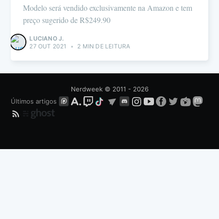
Modelo será vendido exclusivamente na Amazon e tem
preço sugerido de R$249.90
LUCIANO J.
27 OUT 2021
•
2 MIN DE LEITURA
Nerdweek
© 2011 - 2026
Últimos artigos