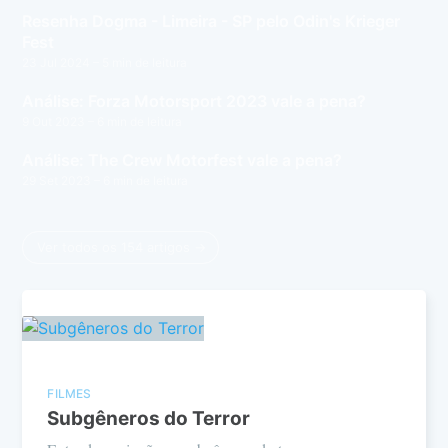
Resenha Dogma - Limeira - SP pelo Odin's Krieger
Fest
23 Jul 2024
– 5 min de leitura
Análise: Forza Motorsport 2023 vale a pena?
9 Out 2023
– 6 min de leitura
Análise: The Crew Motorfest vale a pena?
29 Set 2023
– 6 min de leitura
Ver todos os 154 artigos →
FILMES
Subgêneros do Terror