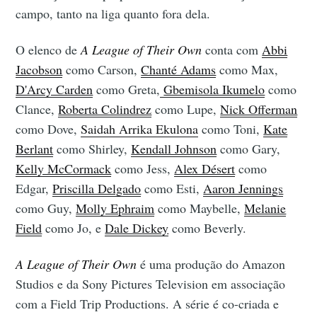
campo, tanto na liga quanto fora dela.
O elenco de
A League of Their Own
conta com
Abbi
Jacobson
como Carson,
Chanté Adams
como Max,
D'Arcy Carden
como Greta,
Gbemisola Ikumelo
como
Clance,
Roberta Colindrez
como Lupe,
Nick Offerman
como Dove,
Saidah Arrika Ekulona
como Toni,
Kate
Berlant
como Shirley,
Kendall Johnson
como Gary,
Kelly McCormack
como Jess,
Alex Désert
como
Edgar,
Priscilla Delgado
como Esti,
Aaron Jennings
como Guy,
Molly Ephraim
como Maybelle,
Melanie
Field
como Jo, e
Dale Dickey
como Beverly.
A League of Their Own
é uma produção do Amazon
Studios e da Sony Pictures Television em associação
com a Field Trip Productions. A série é co-criada e