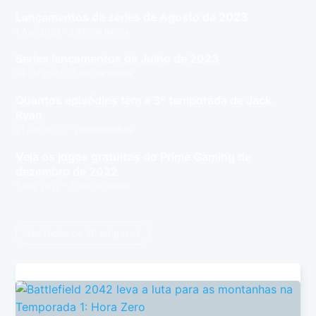
Lançamentos de séries de Agosto de 2023
1 Ago 2023
– 2 min de leitura
Series lançamentos de Julho de 2023
24 Jul 2023
– 3 min de leitura
Quantos episódios tem a 3ª temporada de Jack
Ryan
21 Jan 2023
– 2 min de leitura
Veja os jogos gratuitos do Prime Gaming de
dezembro de 2022
1 Dez 2022
– 3 min de leitura
Ver todos os 50 artigos →