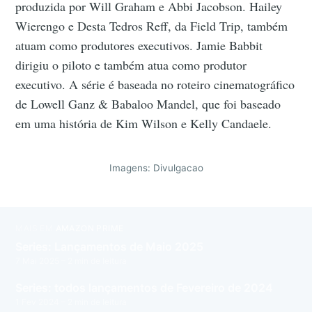
produzida por Will Graham e Abbi Jacobson. Hailey
Wierengo e Desta Tedros Reff, da Field Trip, também
atuam como produtores executivos. Jamie Babbit
dirigiu o piloto e também atua como produtor
executivo. A série é baseada no roteiro cinematográfico
de Lowell Ganz & Babaloo Mandel, que foi baseado
em uma história de Kim Wilson e Kelly Candaele.
Imagens: Divulgacao
MAIS EM
AMAZON PRIME
Series: Lançamentos de Maio 2025
7 Mai 2025
– 2 min de leitura
Series: todos lançamentos de Fevereiro de 2024
1 Fev 2024
– 2 min de leitura