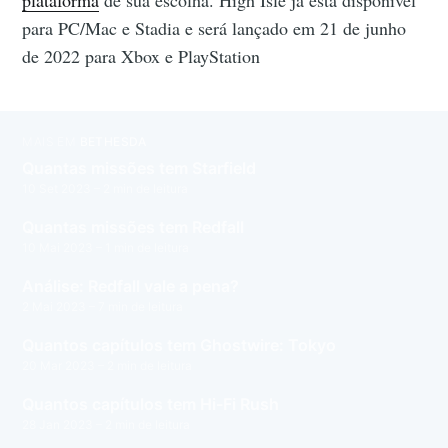
para PC/Mac e Stadia e será lançado em 21 de junho
de 2022 para Xbox e PlayStation
MAIS EM
BETHESDA
Quantas missões tem Starfield
10 Set 2023
– 2 min de leitura
Quantas missões tem Redfall
10 Mai 2023
– 1 min de leitura
Análise: Redfall vale a pena?
2 Mai 2023
– 7 min de leitura
Quantos capítulos tem Ghostwire: Tokyo
20 Mar 2023
– 2 min de leitura
Quantos capítulos tem Hi-Fi Rush
28 Jan 2023
– 2 min de leitura