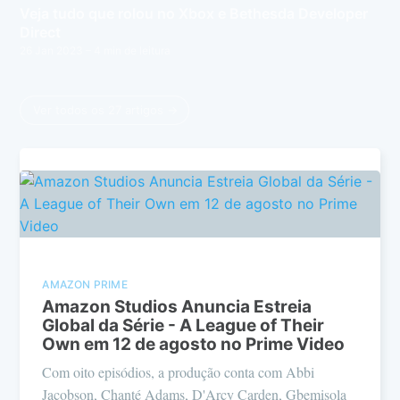
Veja tudo que rolou no Xbox e Bethesda Developer
Direct
26 Jan 2023
– 4 min de leitura
Ver todos os 27 artigos →
AMAZON PRIME
Amazon Studios Anuncia Estreia
Global da Série - A League of Their
Own em 12 de agosto no Prime Video
Com oito episódios, a produção conta com Abbi
Jacobson, Chanté Adams, D'Arcy Carden, Gbemisola