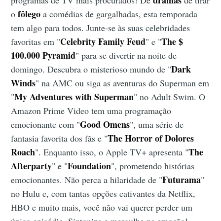
fôlego
o
a comédias de gargalhadas, esta temporada
tem algo para todos. Junte-se às suas celebridades
Celebrity Family Feud
The $
favoritas em "
" e "
100.000 Pyramid
" para se divertir na noite de
Dark
domingo. Descubra o misterioso mundo de "
Winds
" na AMC ou siga as aventuras do Superman em
My Adventures with Superman
"
" no Adult Swim. O
Amazon Prime Video tem uma programação
Good Omens
emocionante com "
", uma série de
The Horror of Dolores
fantasia favorita dos fãs e "
Roach
The
". Enquanto isso, o Apple TV+ apresenta "
Afterparty
Foundation
" e "
", prometendo histórias
Futurama
emocionantes. Não perca a hilaridade de "
"
no Hulu e, com tantas opções cativantes da Netflix,
HBO e muito mais, você não vai querer perder um
único episódio. Sintonize e mergulhe na emoção!