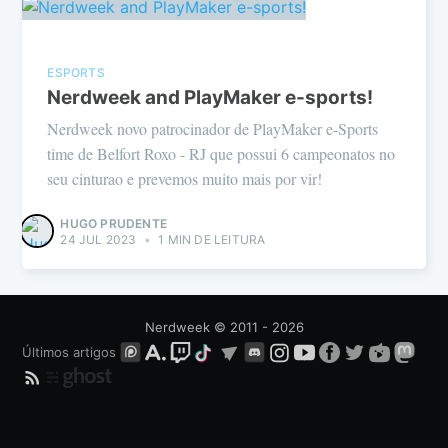
ESPORTS
Nerdweek and PlayMaker e-sports!
Nerdweek novo patrocinador de PlayMaker e-Sports
time de Belfort Roxo - RJ que possui 6 campeonatos no
seu cinturao e prevemos muito mais por vir!
HUGO PRUDENTE
24 JUL 2023
•
1 MIN DE LEITURA
Nerdweek
© 2011 - 2026
Últimos artigos