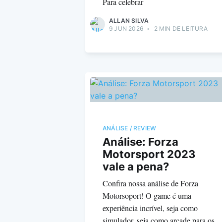
Para celebrar
ALLAN SILVA
9 JUN 2026
•
2 MIN DE LEITURA
ANÁLISE / REVIEW
Análise: Forza
Motorsport 2023
vale a pena?
Confira nossa análise de Forza
Motorsoport! O game é uma
experiência incrível, seja como
simulador, seja como arcade para os