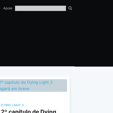
TECH
Apoie
EQUIPE
DYING LIGHT 2
2º capítulo de Dying