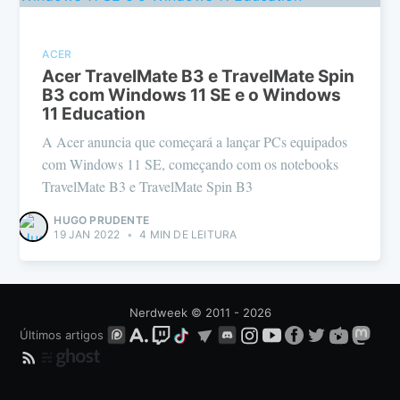
ACER
Acer TravelMate B3 e TravelMate Spin
B3 com Windows 11 SE e o Windows
11 Education
A Acer anuncia que começará a lançar PCs equipados
com Windows 11 SE, começando com os notebooks
TravelMate B3 e TravelMate Spin B3
HUGO PRUDENTE
19 JAN 2022
•
4 MIN DE LEITURA
Nerdweek
© 2011 - 2026
Últimos artigos