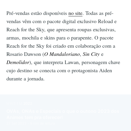
Pré-vendas estão disponíveis
no site
. Todas as pré-
vendas vêm com o pacote digital exclusivo Reload e
Reach for the Sky, que apresenta roupas exclusivas,
armas, mochila e skins para o parapente. O pacote
Reach for the Sky foi criado em colaboração com a
Rosario Dawson (
O Mandaloriano
,
Sin City
e
Demolidor
), que interpreta Lawan, personagem chave
cujo destino se conecta com o protagonista Aiden
durante a jornada.
MAIS EM
2022
OVAs, ONAs e Especiais o que o outono 2023 dos
Animes tem pra oferecer!
27 Set 2023
– 9 min de leitura