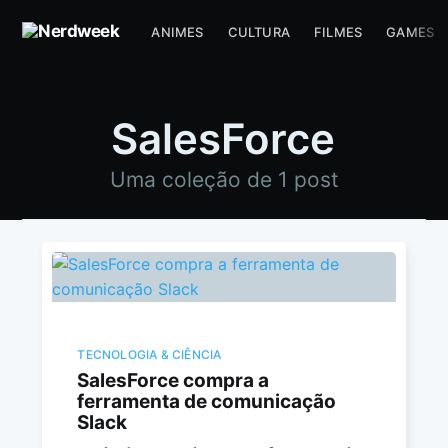
ANIMES
CULTURA
FILMES
GAMES
SalesForce
Uma coleção de 1 post
TECNOLOGIA & CIÊNCIA
SalesForce compra a
ferramenta de comunicação
Slack