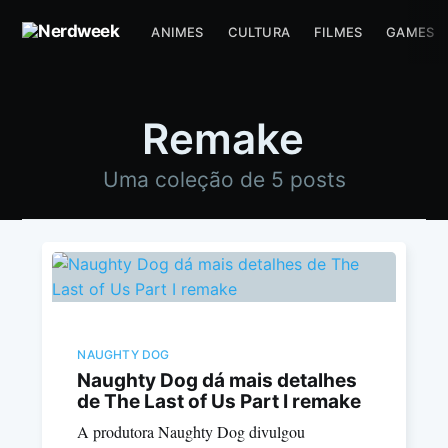
ANIMES
CULTURA
FILMES
GAMES
Remake
Uma coleção de 5 posts
NAUGHTY DOG
Naughty Dog dá mais detalhes
de The Last of Us Part I remake
A produtora Naughty Dog divulgou