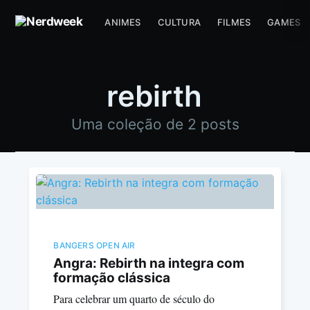
ANIMES
CULTURA
FILMES
GAMES
rebirth
Uma coleção de 2 posts
BANGERS OPEN AIR
Angra: Rebirth na integra com
formação clássica
Para celebrar um quarto de século do