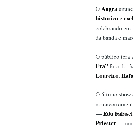
Angra
O
anunci
histórico
exc
e
celebrando em g
da banda e marc
O público terá 
Era”
fora do B
Loureiro
Rafa
,
O último show
no encerrament
Edu Falasc
—
Priester
— nunc