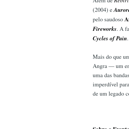
Além de
Rebir
Auror
(2004) e
A
pelo saudoso
Fireworks
. A f
Cycles of Pain
.
Mais do que um
Angra — um enc
uma das bandas
imperdível para
de um legado co