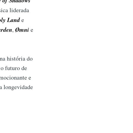
 of Shadows
ica liderada
ly Land
e
arden
Ømni
,
e
a história do
o futuro de
emocionante e
 a longevidade