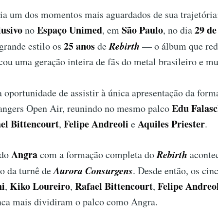
a um dos momentos mais aguardados de sua trajetóri
lusivo
Espaço Unimed
São Paulo
29 de
no
, em
, no dia
25 anos
Rebirth
rande estilo os
de
— o álbum que rede
ou uma geração inteira de fãs do metal brasileiro e mu
a oportunidade de assistir à única apresentação da for
Edu Falasc
angers Open Air, reunindo no mesmo palco
el Bittencourt
Felipe Andreoli
Aquiles Priester
,
e
.
Angra
Rebirth
 do
com a formação completa do
aconte
Aurora Consurgens
o da turnê de
. Desde então, os cin
hi
Kiko Loureiro
Rafael Bittencourt
Felipe Andreo
,
,
,
a mais dividiram o palco como Angra.