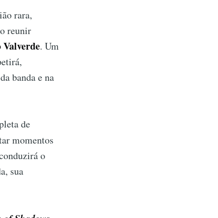
ião rara,
o reunir
 Valverde
. Um
etirá,
da banda e na
pleta de
itar momentos
 conduzirá o
a, sua