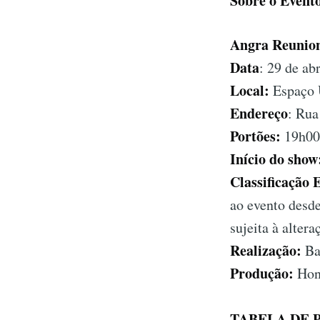
Sobre o Event
Angra Reunio
Data
: 29 de ab
Local:
Espaço
Endereço
: Rua
Portões:
19h00
Início do show
Classificação 
ao evento desd
sujeita à alter
Realização:
Ba
Produção:
Hon
TABELA DE 