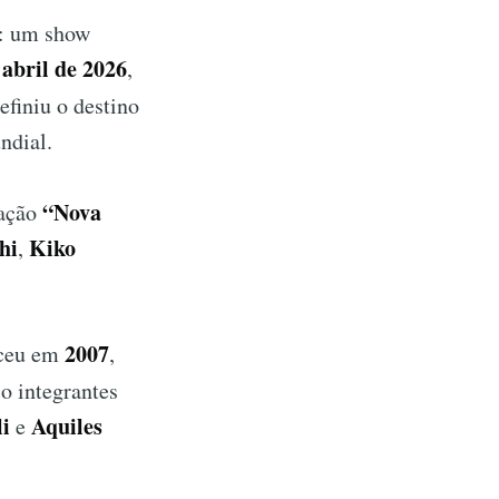
a: um show
 abril de 2026
,
finiu o destino
ndial.
“Nova
mação
hi
Kiko
,
2007
ceu em
,
co integrantes
li
Aquiles
e