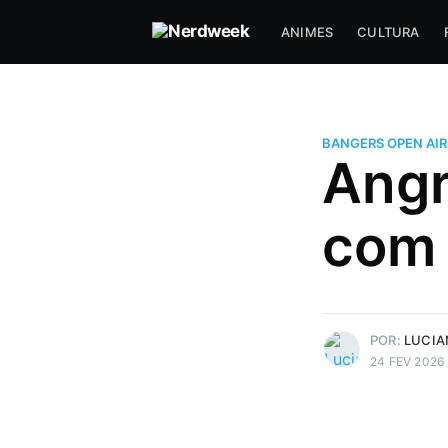
ANIMES
CULTURA
BANGERS OPEN AIR
Angr
com 
Luciano J.
Gosta de uns joguinho e filme d
Mais posts
de Luciano J..
POR:
LUCIA
24 FEV 2026