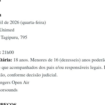
o
n
ril de 2026 (quarta-feira)
 Unimed
 Tagipuru, 795
:
21h00
Etária:
18 anos. Menores de 16 (dezesseis) anos poder
e que acompanhados dos pais e/ou responsáveis legais.
ação, conforme decisão judicial.
ngers Open Air
orsounds
PREÇOS