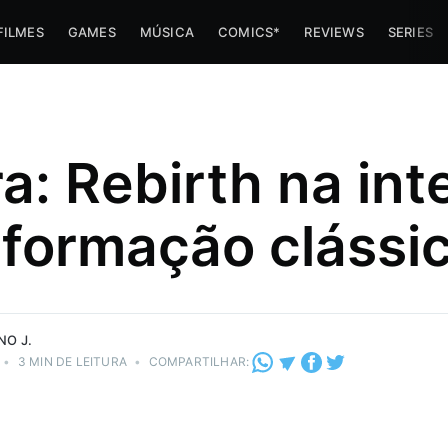
FILMES
GAMES
MÚSICA
COMICS*
REVIEWS
SERIES
a: Rebirth na int
formação clássi
e navinha
NO J.
•
3 MIN DE LEITURA
•
COMPARTILHAR: