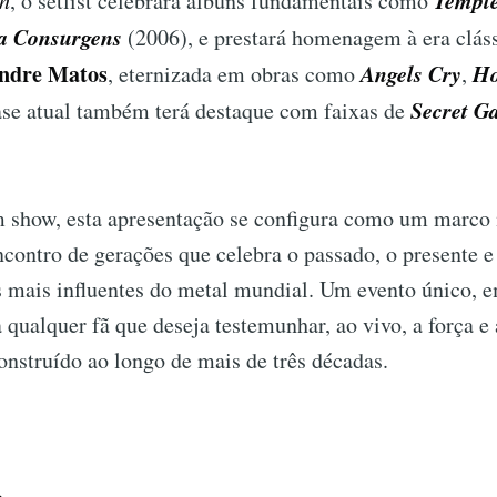
Temple
th
, o setlist celebrará álbuns fundamentais como
a Consurgens
(2006), e prestará homenagem à era cláss
ndre Matos
Angels Cry
Ho
, eternizada em obras como
,
Secret G
ase atual também terá destaque com faixas de
 show, esta apresentação se configura como um marco n
ontro de gerações que celebra o passado, o presente e 
 mais influentes do metal mundial. Um evento único, 
 qualquer fã que deseja testemunhar, ao vivo, a força e
nstruído ao longo de mais de três décadas.