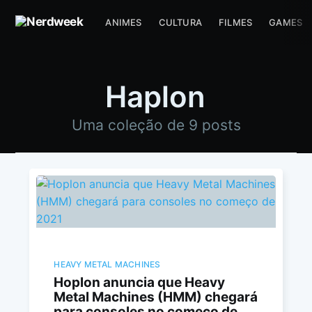
ANIMES
CULTURA
FILMES
GAMES
Haplon
Uma coleção de 9 posts
HEAVY METAL MACHINES
Hoplon anuncia que Heavy
Metal Machines (HMM) chegará
para consoles no começo de