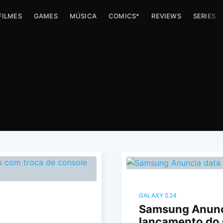
FILMES
GAMES
MÚSICA
COMICS*
REVIEWS
SERIES
GALAXY S24
Samsung Anunc
lançamento do