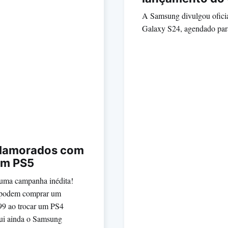
A Samsung divulgou oficia
Galaxy S24, agendado para
 Namorados com
um PS5
uma campanha inédita!
a podem comprar um
99 ao trocar um PS4
lui ainda o Samsung