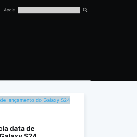
TECH
Apoie
EQUIPE
ia data de
 Galaxy S24