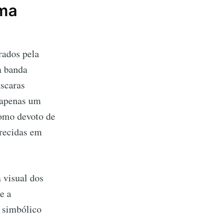
Uma
rados pela
a banda
scaras
 apenas um
como devoto de
erecidas em
a visual dos
e a
o simbólico