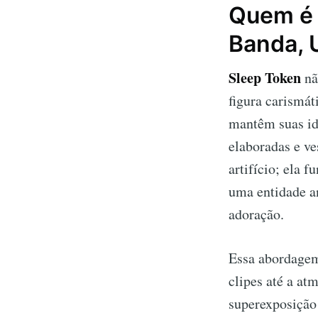
Quem é 
Banda, 
Sleep Token
nã
figura carismá
mantêm suas id
elaboradas e v
artifício; ela 
uma entidade a
adoração.
Essa abordagem 
clipes até a at
superexposição 