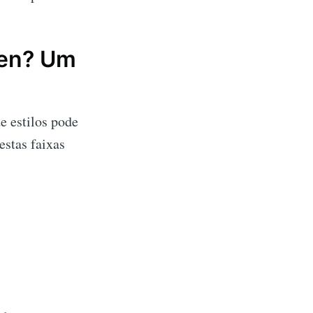
ken? Um
de estilos pode
estas faixas