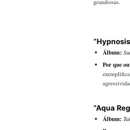
grandiosas.
“Hypnosis
Álbum:
Su
Por que ou
exemplifica
agressivida
“Aqua Reg
Álbum:
Ta