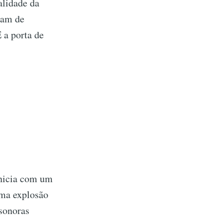
alidade da
jam de
 a porta de
Inicia com um
uma explosão
 sonoras