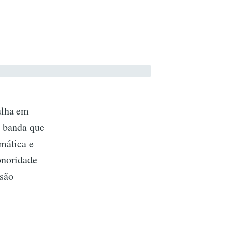
ulha em
 banda que
mática e
sonoridade
 são