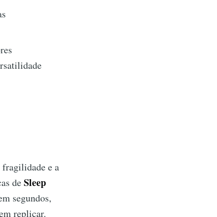
as
ores
rsatilidade
fragilidade e a
Sleep
cas de
 em segundos,
em replicar.