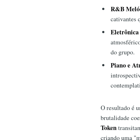
R&B Melód
cativantes
Eletrônica
atmosférico
do grupo.
Piano e At
introspecti
contemplat
O resultado é u
brutalidade co
Token
transita
criando uma "m