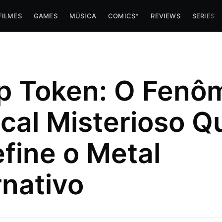
FILMES
GAMES
MÚSICA
COMICS*
REVIEWS
SERIES
p Token: O Fenô
cal Misterioso Q
fine o Metal
rnativo
e navinha