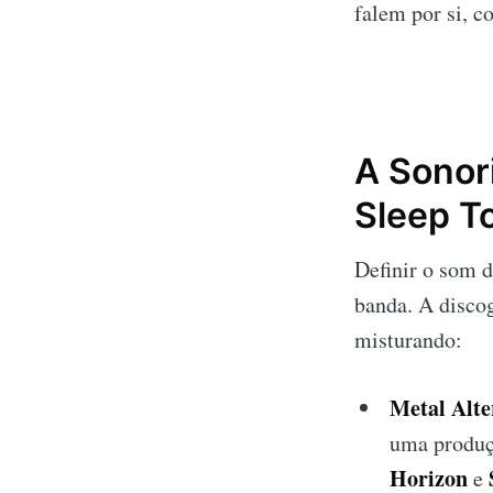
falem por si, c
A Sonori
Sleep T
Definir o som 
banda. A discog
misturando:
Metal Alte
uma produç
Horizon
e