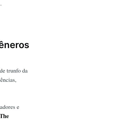
.
Gêneros
de trunfo da
ências,
adores e
 The