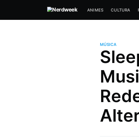
ANIMES
CULTURA
MÚSICA
Slee
Musi
Rede
Alte
Luciano J.
Gosta de uns joguinho e filme d
Mais posts
de Luciano J..