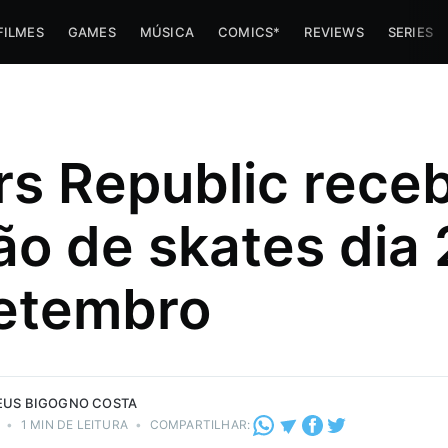
FILMES
GAMES
MÚSICA
COMICS*
REVIEWS
SERIES
rs Republic rece
ão de skates dia
s minha
er sobre a
etembro
stria de e-
do vapor
eza!
 Costa.
US BIGOGNO COSTA
•
1 MIN DE LEITURA
•
COMPARTILHAR: