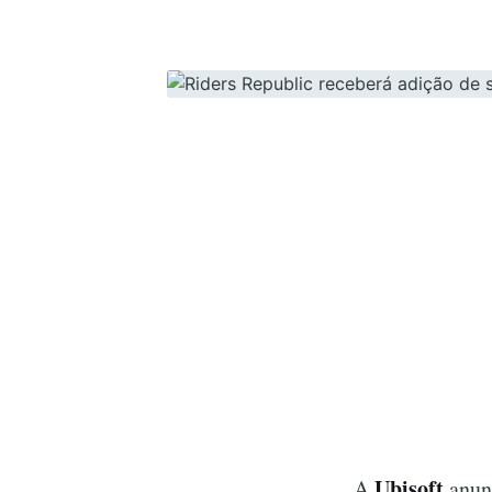
Ubisoft
A
anun