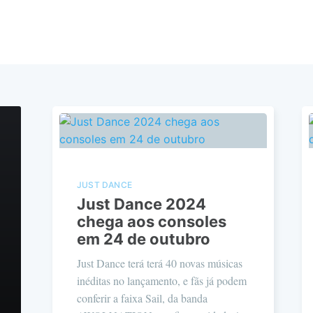
JUST DANCE
Just Dance 2024
chega aos consoles
em 24 de outubro
Just Dance terá terá 40 novas músicas
inéditas no lançamento, e fãs já podem
conferir a faixa Sail, da banda