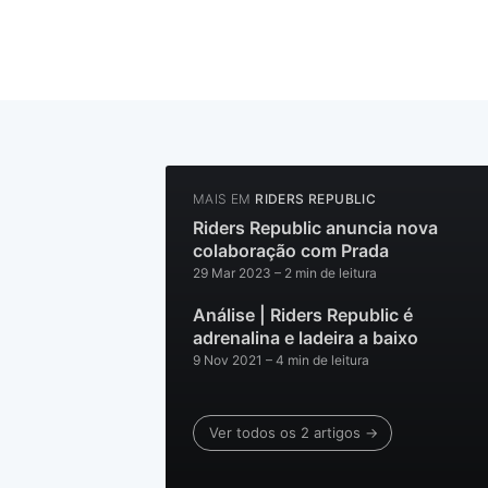
MAIS EM
RIDERS REPUBLIC
Riders Republic anuncia nova
colaboração com Prada
29 Mar 2023
– 2 min de leitura
Análise | Riders Republic é
adrenalina e ladeira a baixo
9 Nov 2021
– 4 min de leitura
Ver todos os 2 artigos →