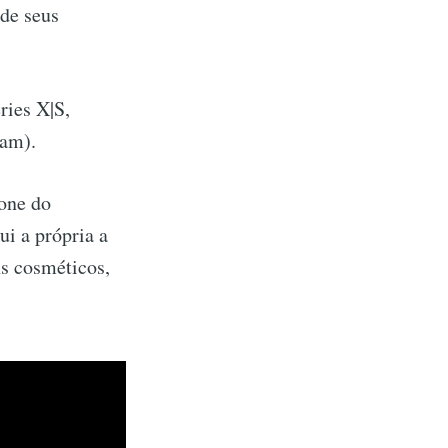
de seus
ries X|S,
eam).
lone do
ui a própria a
ns cosméticos,