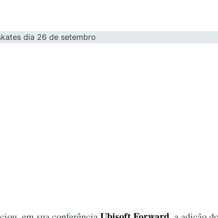
Ubisoft Forward
ciou, em sua conferência
, a adição d