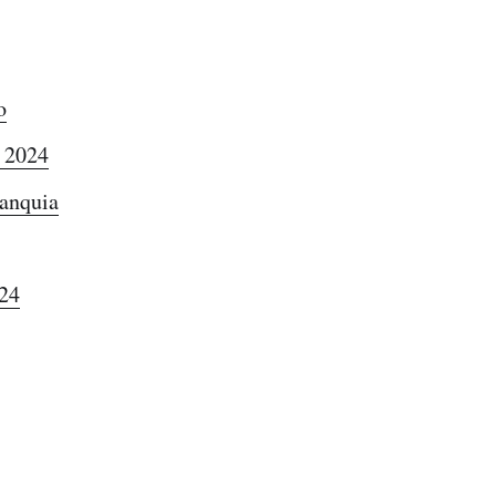
o
e 2024
ranquia
024