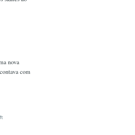
uma nova
 contava com
ft