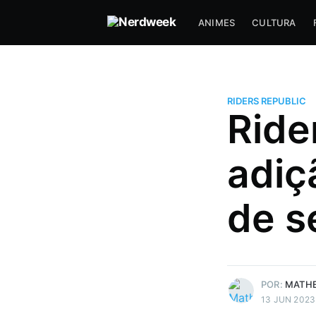
ANIMES
CULTURA
RIDERS REPUBLIC
Ride
Matheus Bigogno Costa
adiç
Formado em Jogos Digitais, ma
maior paixão está sendo escrev
de s
indústria de jogos e toda a indú
sports que está crescendo a to
no país. Nerd e Geek por natur
Mais posts
de Matheus Bigogno
POR:
MATHE
13 JUN 2023