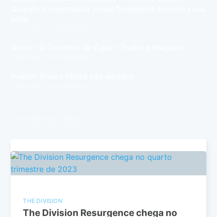
Quando o espetáculo visual finalmente encontra sua
alma
23 Jan 2026
– 4 min de leitura
Avatar: O Caminho da Água - Trailer e Imagens
9 Mai 2022
– 1 min de leitura
Avatar: Novos filmes são adiados
7 Mai 2019
– 1 min de leitura
Ver todos os 3 artigos →
THE DIVISION
The Division Resurgence chega no