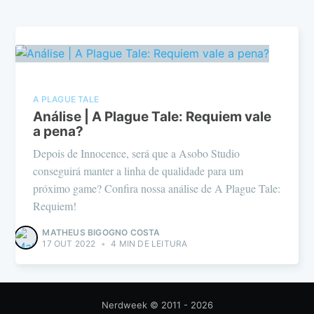
A PLAGUE TALE
Análise | A Plague Tale: Requiem vale
a pena?
Depois de Innocence, será que a Asobo Studio
conseguirá manter a linha de qualidade para um
próximo game? Confira nossa análise de A Plague Tale:
Requiem!
MATHEUS BIGOGNO COSTA
17 OUT 2022
•
4 MIN DE LEITURA
Nerdweek
© 2011 - 2026