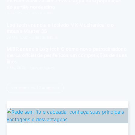
do Bem viabiliza alimentos e água para população
do sertão nordestino
6 Jul 2022
– 1 min de leitura
Logitech anuncia o teclado MX Mechanical e o
mouse Master 3S
24 Mai 2022
– 3 min de leitura
MIBR anuncia Logitech G como novo patrocinador e
marca oficial de periféricos em competições de suas
lines
7 Mai 2022
– 1 min de leitura
Ver todos os 19 artigos →