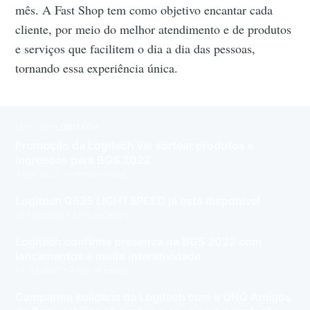
mês. A Fast Shop tem como objetivo encantar cada
cliente, por meio do melhor atendimento e de produtos
e serviços que facilitem o dia a dia das pessoas,
tornando essa experiência única.
MAIS EM
LOGITECH
Promoção da Logitech vai sortear produtos e
ingressos para BGS 2022
4 Out 2022
– 1 min de leitura
Logitech G535 LIGHTSPEED já está disponível
19 Ago 2022
– 1 min de leitura
Logitech confirma presença na BGS 2022 com
lançamentos e muita interatividade
14 Jul 2022
– 2 min de leitura
Campanha solidária da Logitech com a ONG Amigos