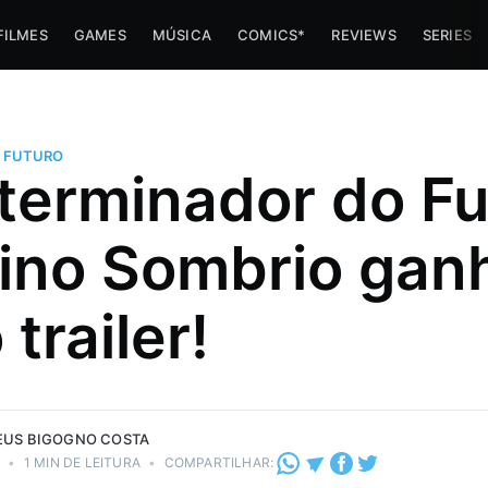
FILMES
GAMES
MÚSICA
COMICS*
REVIEWS
SERIES
 FUTURO
terminador do Fu
ino Sombrio gan
s minha
er sobre a
trailer!
stria de e-
do vapor
eza!
 Costa.
US BIGOGNO COSTA
9
•
1 MIN DE LEITURA
•
COMPARTILHAR: