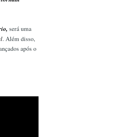
io,
será uma
l
. Além disso,
lançados após o