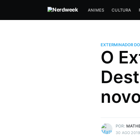
ANIMES
CULTURA
EXTERMINADOR DO
O Ex
Matheus Bigogno Costa
Dest
Formado em Jogos Digitais, ma
maior paixão está sendo escrev
novo 
indústria de jogos e toda a indú
sports que está crescendo a to
no país. Nerd e Geek por natur
Mais posts
de Matheus Bigogno
POR:
MATHE
30 AGO 201