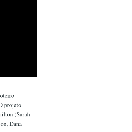
oteiro
O projeto
ilton (Sarah
son, Dana