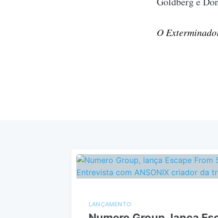
Goldberg e Don
O Exterminador
LANÇAMENTO
Numero Group, lança Es