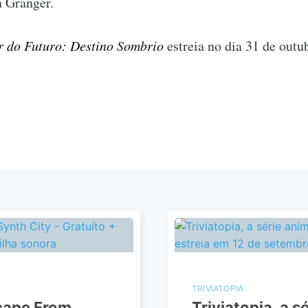
 Granger.
 do Futuro: Destino Sombrio
estreia no dia 31 de outub
TRIVIATOPIA
cape From
Triviatopia, a 