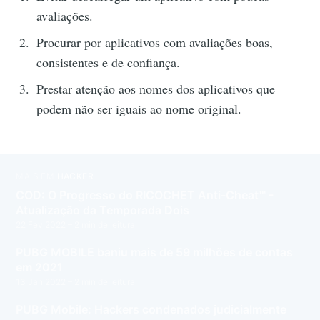
avaliações.
Procurar por aplicativos com avaliações boas,
consistentes e de confiança.
Prestar atenção aos nomes dos aplicativos que
podem não ser iguais ao nome original.
MAIS EM
HACKER
COD: O Progresso do RICOCHET Anti-Cheat™ -
Atualização da Temporada Dois
22 Fev 2022
– 2 min de leitura
PUBG MOBILE baniu mais de 59 milhões de contas
em 2021
13 Jan 2022
– 2 min de leitura
PUBG Mobile: Hackers condenados judicialmente