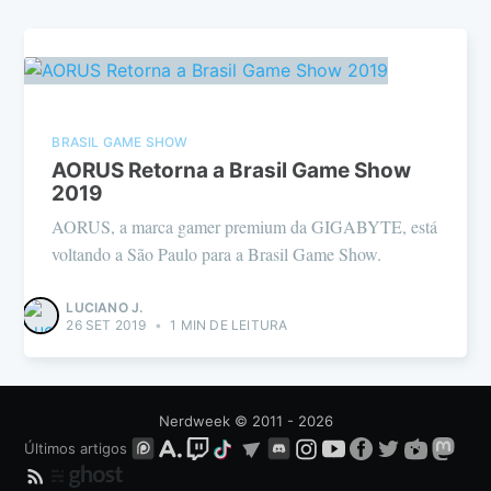
BRASIL GAME SHOW
AORUS Retorna a Brasil Game Show
2019
AORUS, a marca gamer premium da GIGABYTE, está
voltando a São Paulo para a Brasil Game Show.
LUCIANO J.
26 SET 2019
•
1 MIN DE LEITURA
Nerdweek
© 2011 - 2026
Últimos artigos