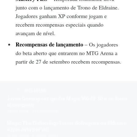
junto com o lançamento de Trono de Eldraine.
Jogadores ganham XP conforme jogam e
recebem recompensas especiais quando
avançam de nível.
Recompensas de lançamento
– Os jogadores
do beta aberto que entrarem no MTG Arena a
partir de 27 de setembro recebem recompensas.
MAIS EM
MTGARENA
Javier Dominguez ganha Magic World 30 e se torna
bi campeao
29 Out 2024
– 2 min de leitura
Magic The Gathering: Terras Selvagens de Eldraine
o que esta por vir!
18 Ago 2023
– 4 min de leitura