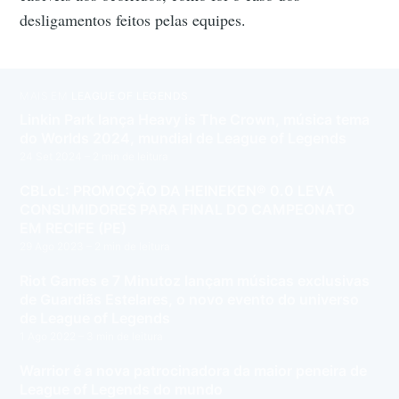
desligamentos feitos pelas equipes.
MAIS EM
LEAGUE OF LEGENDS
Linkin Park lança Heavy is The Crown, música tema
do Worlds 2024, mundial de League of Legends
24 Set 2024
– 2 min de leitura
CBLoL: PROMOÇÃO DA HEINEKEN® 0.0 LEVA
CONSUMIDORES PARA FINAL DO CAMPEONATO
EM RECIFE (PE)
29 Ago 2023
– 2 min de leitura
Riot Games e 7 Minutoz lançam músicas exclusivas
de Guardiãs Estelares, o novo evento do universo
de League of Legends
1 Ago 2022
– 3 min de leitura
Warrior é a nova patrocinadora da maior peneira de
League of Legends do mundo