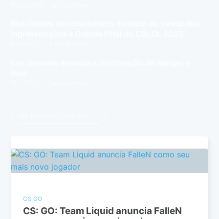
19 Jul 2022
– 1 min de leitura
Riot Games anuncia horário de início da venda dos
ingressos para a Grande Final do CBLOL 2022
13 Jul 2022
– 1 min de leitura
Los Grandes anuncia a contratação de Ranger e
Wos
11 Jul 2022
– 2 min de leitura
Ver todos os 119 artigos →
CS GO
CS: GO: Team Liquid anuncia FalleN