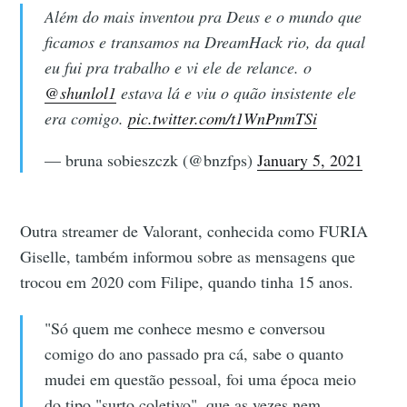
Além do mais inventou pra Deus e o mundo que
ficamos e transamos na DreamHack rio, da qual
eu fui pra trabalho e vi ele de relance. o
@shunlol1
estava lá e viu o quão insistente ele
era comigo.
pic.twitter.com/t1WnPnmTSi
— bruna sobieszczk (@bnzfps)
January 5, 2021
Outra streamer de Valorant, conhecida como FURIA
Giselle, também informou sobre as mensagens que
trocou em 2020 com Filipe, quando tinha 15 anos.
"Só quem me conhece mesmo e conversou
comigo do ano passado pra cá, sabe o quanto
mudei em questão pessoal, foi uma época meio
do tipo "surto coletivo", que as vezes nem