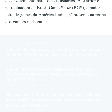
desenvolvimento para os seus usuários. A Warrior é
patrocinadora da Brasil Game Show (BGS), a maior
feira de games da América Latina, já presente na rotina
dos gamers mais entusiastas.
MAIS EM
LEAGUE OF LEGENDS
Linkin Park lança Heavy is The Crown, música tema
do Worlds 2024, mundial de League of Legends
24 Set 2024
– 2 min de leitura
CBLoL: PROMOÇÃO DA HEINEKEN® 0.0 LEVA
CONSUMIDORES PARA FINAL DO CAMPEONATO
EM RECIFE (PE)
29 Ago 2023
– 2 min de leitura
Riot Games e 7 Minutoz lançam músicas exclusivas
de Guardiãs Estelares, o novo evento do universo
de League of Legends
1 Ago 2022
– 3 min de leitura