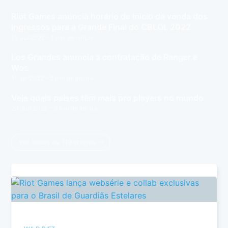
Riot Games anuncia horário de início da venda dos
ingressos para a Grande Final do CBLOL 2022
13 Jul 2022
– 1 min de leitura
Los Grandes anuncia a contratação de Ranger e
Wos
11 Jul 2022
– 2 min de leitura
Veja quais países têm mais pro players no mundo
20 Jun 2022
– 3 min de leitura
Ver todos os 119 artigos →