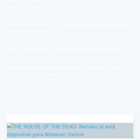
anuncia line-up
12 Jul 2022
– 2 min de leitura
Los Grandes anuncia a contratação de shz e KHTEX
para a disputa do CBCS
22 Jun 2022
– 2 min de leitura
Veja quais países têm mais pro players no mundo
20 Jun 2022
– 3 min de leitura
W7M Esports anuncia Leo Gullo, Prisca e Thami
como novos influenciadores da organização
27 Mai 2022
– 2 min de leitura
Ver todos os 52 artigos →