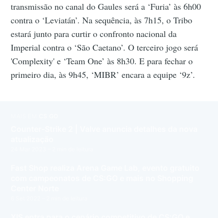
transmissão no canal do Gaules será a ‘Furia’ às 6h00
contra o ‘Leviatán’. Na sequência, às 7h15, o Tribo
estará junto para curtir o confronto nacional da
Imperial contra o ‘São Caetano’. O terceiro jogo será
'Complexity' e ‘Team One’ às 8h30. E para fechar o
primeiro dia, às 9h45, ‘MIBR’ encara a equipe ‘9z’.
MAIS EM
CS GO
Counter-Strike 2 | Valve anuncia detalhes da nova
atualização
24 Mar 2023
– 2 min de leitura
Fast Shop realiza Arena Game Lab, evento gratuito
com campeonatos de CS:GO e mais no Shopping
Center Norte
6 Set 2022
– 2 min de leitura
XIS entra para o cenário competitivo de CS:GO e