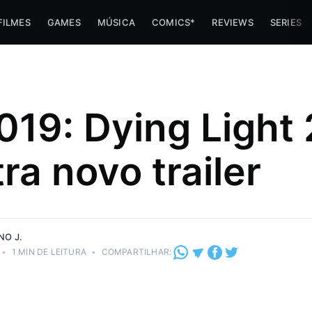
FILMES
GAMES
MÚSICA
COMICS*
REVIEWS
SERIES
019: Dying Light 
ra novo trailer
e navinha
NO J.
•
1 MIN DE LEITURA
•
COMPARTILHAR: