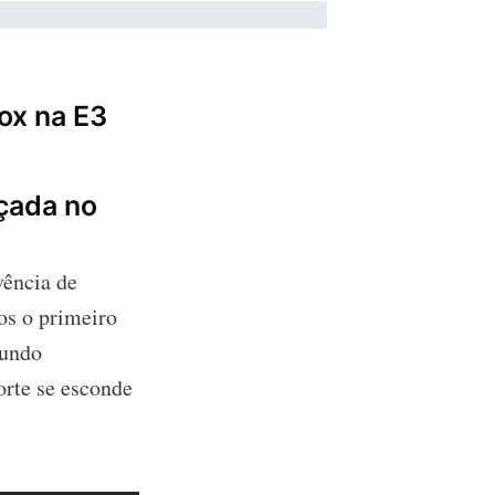
box na E3
çada no
vência de
os o primeiro
mundo
orte se esconde