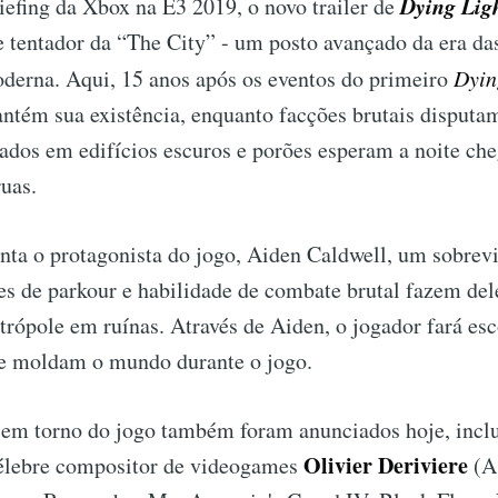
Dying Lig
efing da Xbox na E3 2019, o novo trailer de
 tentador da “The City” - um posto avançado da era das
oderna. Aqui, 15 anos após os eventos do primeiro
Dyin
tém sua existência, enquanto facções brutais disputam
tados em edifícios escuros e porões esperam a noite che
uas.
enta o protagonista do jogo, Aiden Caldwell, um sobrev
es de parkour e habilidade de combate brutal fazem de
trópole em ruínas. Através de Aiden, o jogador fará es
e moldam o mundo durante o jogo.
 em torno do jogo também foram anunciados hoje, inclu
Olivier Deriviere
élebre compositor de videogames
(A 