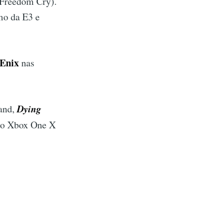
 Freedom Cry).
mo da E3 e
 Enix
nas
Dying
land,
ndo Xbox One X