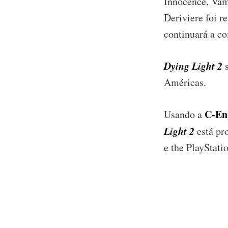
Innocence, Vam
Deriviere foi r
continuará a c
Dying Light 2
Américas.
C-En
Usando a
Light 2
está pr
e the PlayStati