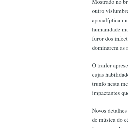
Mostrado no bri
outro vislumbre
apocalíptica m
humanidade man
furor dos infec
dominarem as r
O trailer apres
cujas habilidad
trunfo nesta me
impactantes qu
Novos detalhes
de música do c