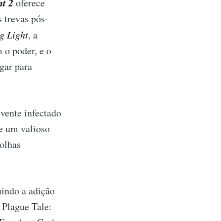
ht 2
oferece
 trevas pós-
g Light
, a
 o poder, e o
gar para
ivente infectado
le um valioso
colhas
indo a adição
Plague Tale: