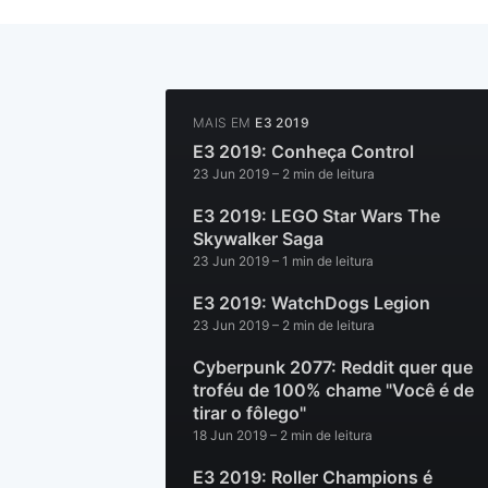
MAIS EM
E3 2019
E3 2019: Conheça Control
23 Jun 2019
– 2 min de leitura
E3 2019: LEGO Star Wars The
Skywalker Saga
23 Jun 2019
– 1 min de leitura
E3 2019: WatchDogs Legion
23 Jun 2019
– 2 min de leitura
Cyberpunk 2077: Reddit quer que
troféu de 100% chame "Você é de
tirar o fôlego"
18 Jun 2019
– 2 min de leitura
E3 2019: Roller Champions é