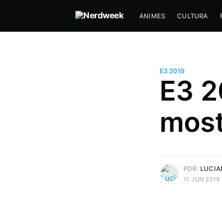
ANIMES
CULTURA
E3 2019
E3 2
most
Luciano J.
Gosta de uns joguinho e filme d
Mais posts
de Luciano J..
POR:
LUCIA
11 JUN 2019