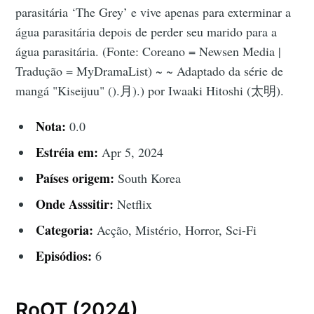
parasitária ‘The Grey’ e vive apenas para exterminar a
água parasitária depois de perder seu marido para a
água parasitária. (Fonte: Coreano = Newsen Media |
Tradução = MyDramaList) ~ ~ Adaptado da série de
mangá "Kiseijuu" ().月).) por Iwaaki Hitoshi (太明).
Nota:
0.0
Estréia em:
Apr 5, 2024
Países origem:
South Korea
Onde Asssitir:
Netflix
Categoria:
Acção, Mistério, Horror, Sci-Fi
Episódios:
6
RoOT (2024)