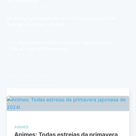
MyDramaList
5 Jan 2023
– 7 min de leitura
Quantos episódios tem a 1ª temporada de Uma
Advogada Extraordinária
6 Set 2022
– 2 min de leitura
10 Lançamentos de Outono/2018 para vocês
Otakus e fãs de Doramass!
9 Out 2018
– 4 min de leitura
Ver todos os 6 artigos →
ANIMES
Animes: Todas estreias da primavera