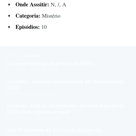
Onde Asssitir:
N, /, A
Categoria:
Mistério
Episódios:
10
MAIS EM
DORAMA
Doramas estreias de janeiro de 2024
6 Jan 2024
– 36 min de leitura
Doramas: Todos os lançamentos ate Dezembro de
2023
30 Set 2023
– 13 min de leitura
Doramas: Veja os lançamentos ate final Agosto de
2023 deste gênero incrível!
26 Jul 2023
– 13 min de leitura
Top 10 doramas de 2022 pelo publico do