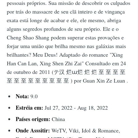
pessoais próprios. Sua missão de descobrir os culpados
por trás do massacre de seu clã inteiro e de vingança
exata está longe de acabar e ele, ele mesmo, abriga
alguns segredos profundos de seu próprio. Ele e o
Cheng Shao Shang podem superar estas provações e
forjar uma união que brilha mesmo nas galáxias mais
brilhantes? Meu Deus! Adaptado do romance "Xing
Han Can Lan, Xing Shen Zhi Zai" Consultado em 24
de outubro de 2011 (テ汉 烂ա烂 烂 烂 至 至 至 至
至 至 至 至 至 至 至 至 至 ) por Guan Xin Ze Luan .
Nota:
9.0
Estréia em:
Jul 27, 2022 - Aug 18, 2022
Países origem:
China
Onde Asssitir:
WeTV, Viki, Idol & Romance,