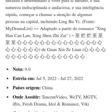
unfazed e determinado a viver para si mesmo, e sua
natureza indisciplinada e audaciosa, e sua inteligência
rápida, começar a chamar a atenção de algumas
pessoas na capital, incluindo Ling Bu Yi. (Fonte:
MyDramaList) ~~ Adaptado a partir do romance "Xing
Han Can Lan, Xing Shen Zhi Zai" (～至 烂 烂 至 至
至 至 心 心 心 心 心 心 心 心 心 心 心 心 心 心 心
心 心 心 心 心 心) de Guan Xin Ze Luan (心 心 心 心
心 心 心 心 心 心 心 心 心 心 心 心 心 心 .
Nota:
9.0
Estréia em:
Jul 5, 2022 - Jul 27, 2022
Países origem:
China
Onde Asssitir:
TencentVideo, WeTV, MGTV,
iflix, Fresh Drama, Idol & Romance, Viki