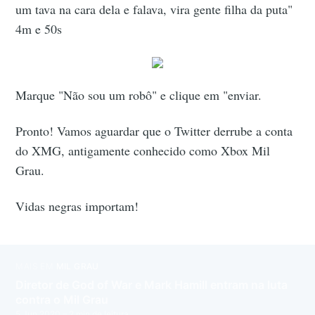
um tava na cara dela e falava, vira gente filha da puta"
4m e 50s
Marque "Não sou um robô" e clique em "enviar.
Pronto! Vamos aguardar que o Twitter derrube a conta
do XMG, antigamente conhecido como Xbox Mil
Grau.
Vidas negras importam!
MAIS EM
MIL GRAU
Diretor de God of War e Mark Hamill entram na luta
contra o Mil Grau
5 Jun 2020
– 2 min de leitura