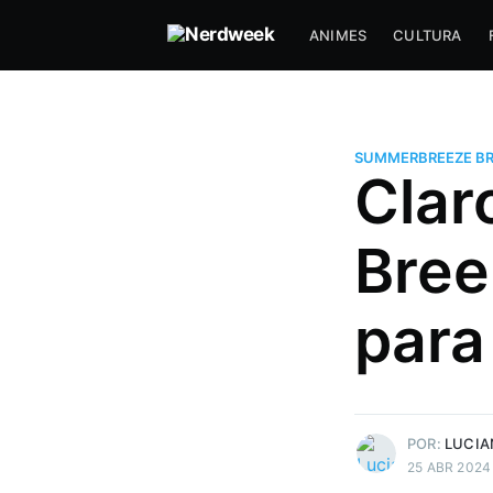
ANIMES
CULTURA
SUMMERBREEZE BR
Clar
Bree
para
Luciano J.
Gosta de uns joguinho e filme d
Mais posts
de Luciano J..
POR:
LUCIA
25 ABR 2024