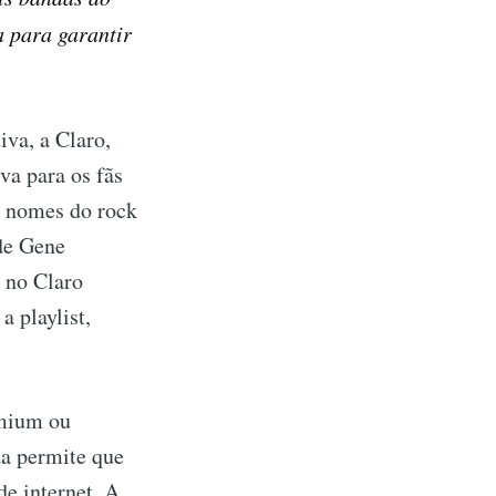
 para garantir
iva, a Claro,
va para os fãs
s nomes do rock
de Gene
l no Claro
 playlist,
emium ou
nda permite que
e internet. A