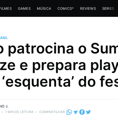
FILMES
GAMES
MÚSICA
COMICS*
REVIEWS
SERIES
ASIL
o patrocina o S
ze e prepara play
 ‘esquenta’ do fes
e navinha
NO J.
•
1 MIN DE LEITURA
•
COMPARTILHAR: