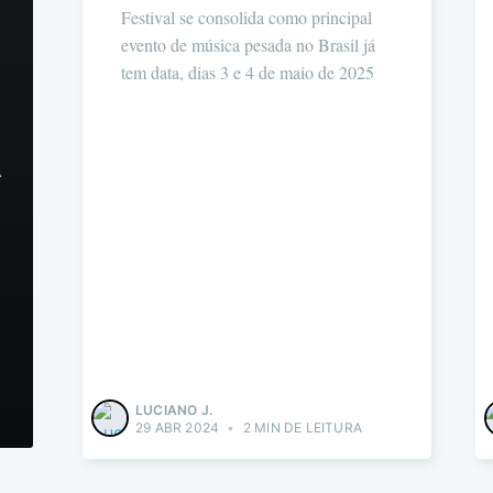
Festival se consolida como principal
evento de música pesada no Brasil já
tem data, dias 3 e 4 de maio de 2025
A
LUCIANO J.
29 ABR 2024
•
2 MIN DE LEITURA