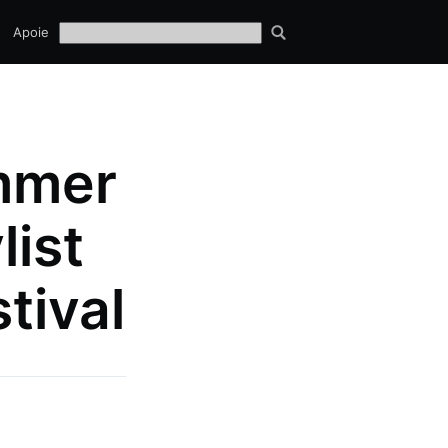
TECH
Apoie
EQUIPE
ummer
list
tival