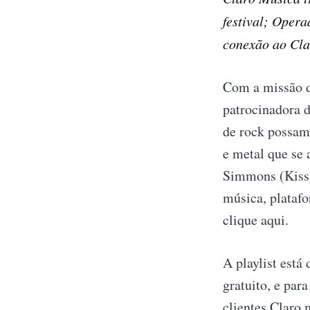
festival; Oper
conexão ao Cl
Com a missão de
patrocinadora d
de rock possam
e metal que se
Simmons (Kiss),
música, platafo
clique aqui.
A playlist está
gratuito, e par
clientes Claro