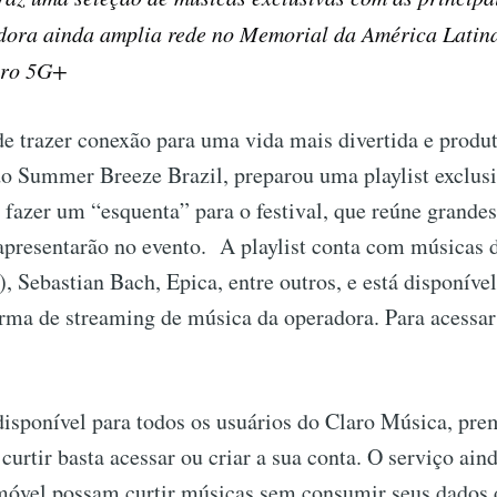
adora ainda amplia rede no Memorial da América Latina
aro 5G+
 trazer conexão para uma vida mais divertida e produt
o Summer Breeze Brazil, preparou uma playlist exclusi
 fazer um “esquenta” para o festival, que reúne grande
 apresentarão no evento. A playlist conta com músicas 
 Sebastian Bach, Epica, entre outros, e está disponíve
rma de streaming de música da operadora. Para acessar a
 disponível para todos os usuários do Claro Música, pr
a curtir basta acessar ou criar a sua conta. O serviço ai
 móvel possam curtir músicas sem consumir seus dados d