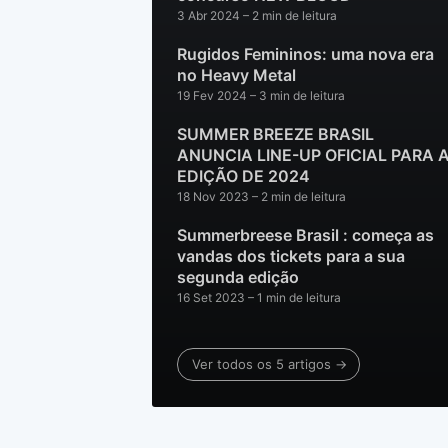
3 Abr 2024
– 2 min de leitura
Rugidos Femininos: uma nova era
no Heavy Metal
19 Fev 2024
– 3 min de leitura
SUMMER BREEZE BRASIL
ANUNCIA LINE-UP OFICIAL PARA 
EDIÇÃO DE 2024
18 Nov 2023
– 2 min de leitura
Summerbreese Brasil : começa as
vandas dos tickets para a sua
segunda edição
16 Set 2023
– 1 min de leitura
Ver todos os 5 artigos →