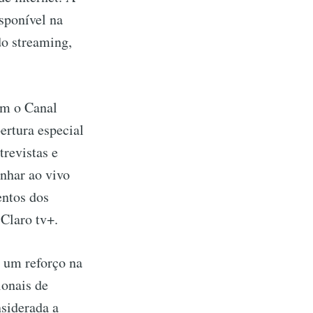
sponível na
do streaming,
om o Canal
ertura especial
trevistas e
nhar ao vivo
entos dos
 Claro tv+.
u um reforço na
ionais de
nsiderada a