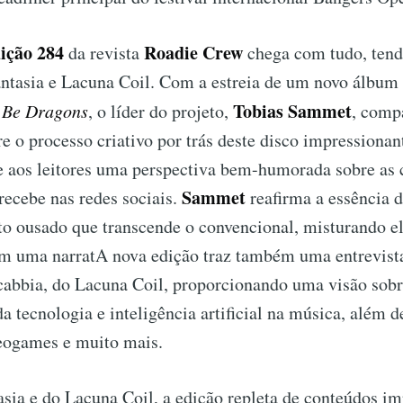
ição 284
Roadie Crew
da revista
chega com tudo, tend
antasia e Lacuna Coil. Com a estreia de um novo álbum
Tobias Sammet
 Be Dragons
, o líder do projeto,
, compa
e o processo criativo por trás deste disco impressionan
 aos leitores uma perspectiva bem-humorada sobre as c
Sammet
recebe nas redes sociais.
reafirma a essência 
o ousado que transcende o convencional, misturando e
m uma narratA nova edição traz também uma entrevista
cabbia, do Lacuna Coil, proporcionando uma visão sobre
a tecnologia e inteligência artificial na música, além d
eogames e muito mais.
ia e do Lacuna Coil, a edição repleta de conteúdos im