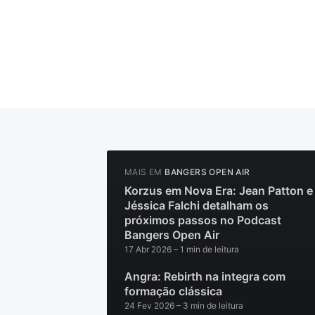
MAIS EM
BANGERS OPEN AIR
Korzus em Nova Era: Jean Patton e
Jéssica Falchi detalham os
próximos passos no Podcast
Bangers Open Air
17 Abr 2026
– 1 min de leitura
Angra: Rebirth na integra com
formação clássica
24 Fev 2026
– 3 min de leitura