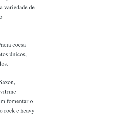
ma variedade de
o
ência coesa
tos únicos,
los.
 Saxon,
vitrine
 em fomentar o
o rock e heavy