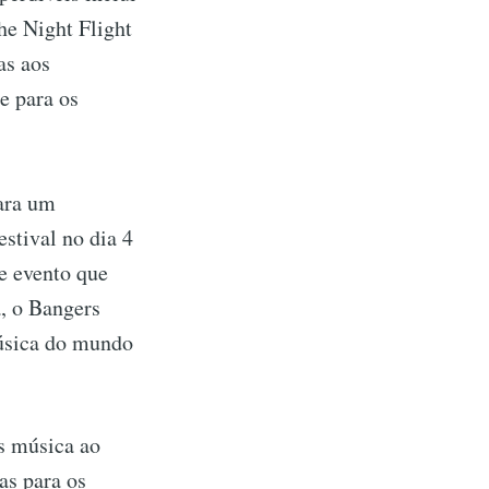
he Night Flight
as aos
e para os
ara um
stival no dia 4
e evento que
, o Bangers
música do mundo
s música ao
as para os