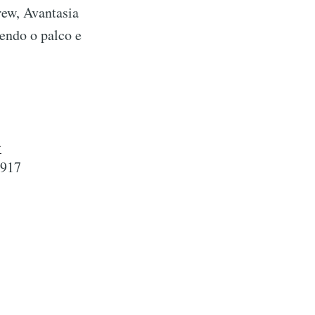
rew, Avantasia
endo o palco e
-
2917