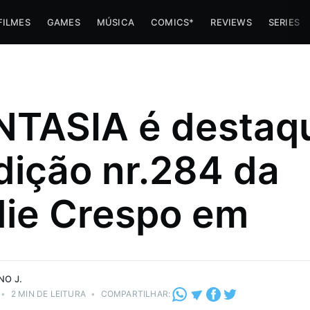
FILMES
GAMES
MÚSICA
COMICS*
REVIEWS
SERIES
TASIA é destaq
dição nr.284 da
ie Crespo em
e navinha
NO J.
•
2 MIN DE LEITURA
•
COMPARTILHAR: