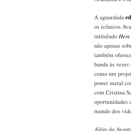
ed
A aguardada
os icônicos Av
intitulado
Here
não apenas sobr
também oferece
banda às vezes 
como um projet
power metal co
com Cristina S
oportunidades d
mundo dos vid
Além do Avantas