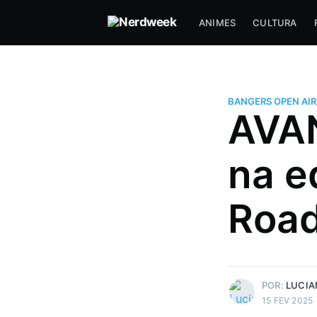
ANIMES
CULTURA
BANGERS OPEN AIR
AVAN
na e
Road
Luciano J.
Gosta de uns joguinho e filme d
Mais posts
de Luciano J..
POR:
LUCIA
15 FEV 2025