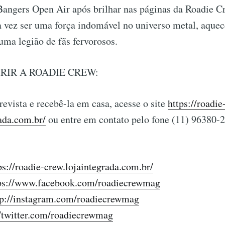
Bangers Open Air após brilhar nas páginas da Roadie C
 vez ser uma força indomável no universo metal, aquec
uma legião de fãs fervorosos.
RIR A ROADIE CREW:
 revista e recebê-la em casa, acesse o site
https://roadie
ada.com.br/
ou entre em contato pelo fone (11) 96380-
ps://roadie-crew.lojaintegrada.com.br/
ps://www.facebook.com/roadiecrewmag
tp://instagram.com/roadiecrewmag
//twitter.com/roadiecrewmag