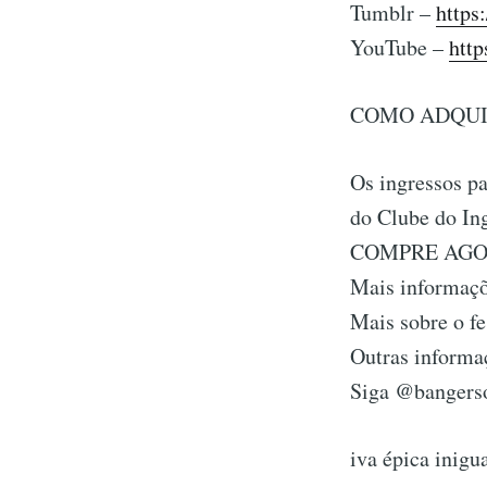
Tumblr –
https
YouTube –
htt
COMO ADQUIR
Os ingressos p
do Clube do Ing
COMPRE AG
Mais informaç
Mais sobre o fe
Outras inform
Siga @bangers
iva épica inigua