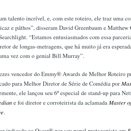
um talento incrível, e, com este roteiro, ele traz uma 
icaz e páthos”, disseram David Greenbaum e Matthew G
 Searchlight. “Estamos entusiasmados com essa parceria
retor de longas-metragens, que há muito já era esperada,
 uma vez com o genial Bill Murray”.
vezes vencedor do Emmy® Awards de Melhor Roteiro pr
cado para Melhor Diretor de Série de Comédia por
Mas
emente, ele lançou seu 6º especial de stand-up para Netf
edian
e foi diretor e corroteirista da aclamada
Master o
ve
.
or indicado ao Oscar® por seu papel protagonista em
E