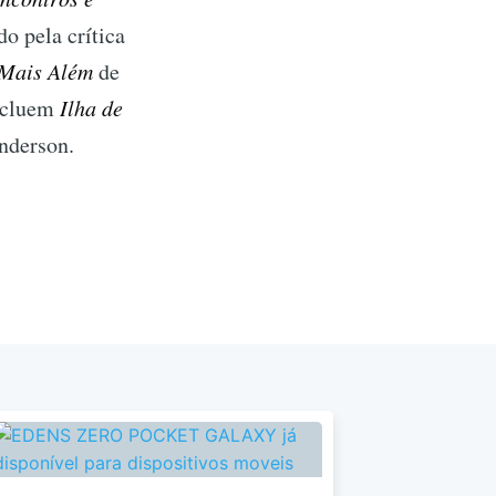
o pela crítica
 Mais Além
de
ncluem
Ilha de
nderson.