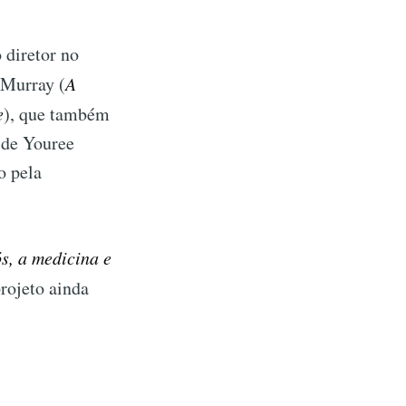
 diretor no
 Murray (
A
e
), que também
o de Youree
o pela
s, a medicina e
projeto ainda