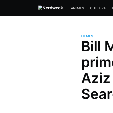
ANIMES
CULTURA
FILMES
Bill
prim
Aziz
Hugo Prudente
Um nerd viciado em música, an
Sear
series (incluindo tokusatsu) que
com DevOps a muitos anos e f
paradas muito doidas!
Mais posts
de Hugo Prudente.