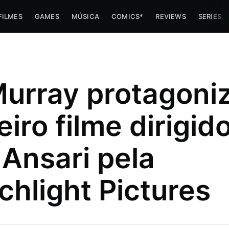
FILMES
GAMES
MÚSICA
COMICS*
REVIEWS
SERIES
 Murray protagoni
eiro filme dirigid
 Ansari pela
imes e
chlight Pictures
 trabalha
az umas