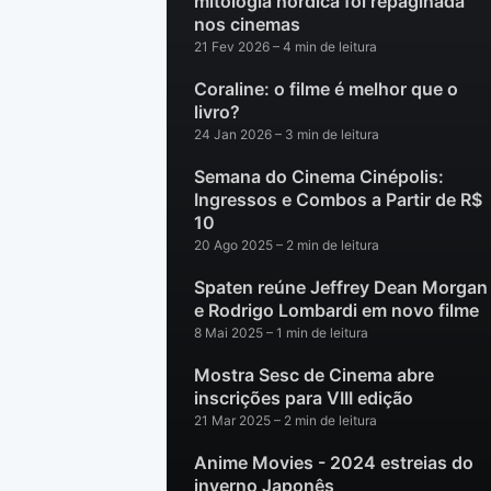
mitologia nórdica foi repaginada
nos cinemas
21 Fev 2026
– 4 min de leitura
Coraline: o filme é melhor que o
livro?
24 Jan 2026
– 3 min de leitura
Semana do Cinema Cinépolis:
Ingressos e Combos a Partir de R$
10
20 Ago 2025
– 2 min de leitura
Spaten reúne Jeffrey Dean Morgan
e Rodrigo Lombardi em novo filme
8 Mai 2025
– 1 min de leitura
Mostra Sesc de Cinema abre
inscrições para VIII edição
21 Mar 2025
– 2 min de leitura
Anime Movies - 2024 estreias do
inverno Japonês