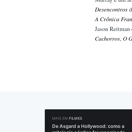
Desencontros
d
A Crônica Fra
Jason Reitman
Cachorros
,
O G
MAIS EM
FILMES
De Asgard a Hollywood: como a