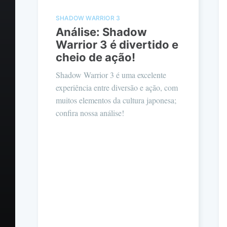
SHADOW WARRIOR 3
Análise: Shadow
Warrior 3 é divertido e
cheio de ação!
Shadow Warrior 3 é uma excelente
experiência entre diversão e ação, com
muitos elementos da cultura japonesa;
confira nossa análise!