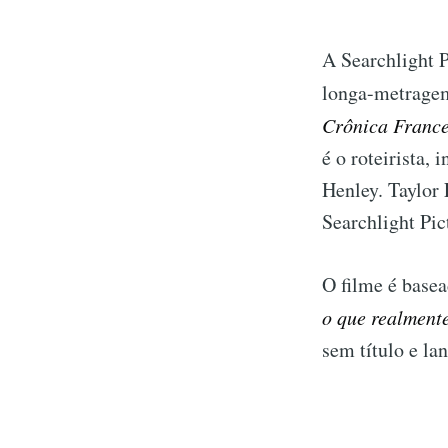
A Searchlight P
longa-metragem
Crônica Franc
é o roteirista,
Henley. Taylor
Searchlight Pic
O filme é base
o que realmente
sem título e la