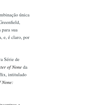
combinação única
reenfield,
 para sua
 e, é claro, por
a Série de
ter of None
da
lix, intitulado
f None:
ncontros e