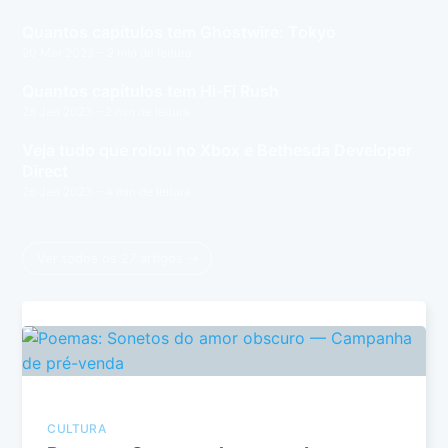
Quantos capítulos tem Ghostwire: Tokyo
20 Mar 2023
– 2 min de leitura
Quantos capítulos tem Hi-Fi Rush
28 Jan 2023
– 2 min de leitura
Veja tudo que rolou no Xbox e Bethesda Developer
Direct
26 Jan 2023
– 4 min de leitura
Ver todos os 27 artigos →
CULTURA