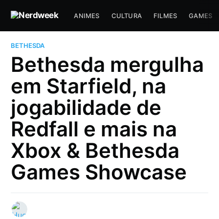
ANIMES
CULTURA
FILMES
GAMES
BETHESDA
Bethesda mergulha
em Starfield, na
jogabilidade de
Redfall e mais na
Xbox & Bethesda
Games Showcase