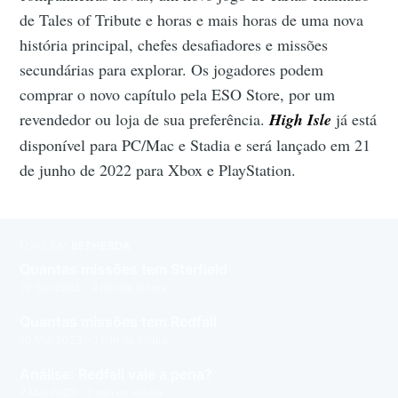
de Tales of Tribute e horas e mais horas de uma nova
história principal, chefes desafiadores e missões
secundárias para explorar. Os jogadores podem
comprar o novo capítulo pela ESO Store, por um
revendedor ou loja de sua preferência.
High Isle
já está
disponível para PC/Mac e Stadia e será lançado em 21
de junho de 2022 para Xbox e PlayStation.
MAIS EM
BETHESDA
Quantas missões tem Starfield
10 Set 2023
– 2 min de leitura
Quantas missões tem Redfall
10 Mai 2023
– 1 min de leitura
Análise: Redfall vale a pena?
2 Mai 2023
– 7 min de leitura