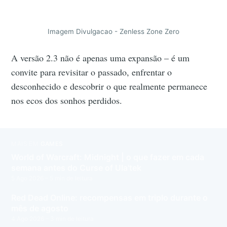
Imagem Divulgacao - Zenless Zone Zero
A versão 2.3 não é apenas uma expansão – é um
convite para revisitar o passado, enfrentar o
desconhecido e descobrir o que realmente permanece
nos ecos dos sonhos perdidos.
MAIS EM
GAMES
World of Warcraft: Midnight | o que fazer em cada
semana antes do Curse of Ula'tek
5 Ago 2026
– 5 min de leitura
Red Dead Online: recompensas em triplo durante o
mês de agosto
4 Ago 2026
– 3 min de leitura