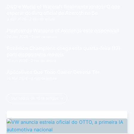
D&D e World of Warcraft finalmente juntos: O que
esperar do livro oficial de Azeroth na 5e
3 Ago 2026
– 2 min de leitura
Playtest de Wardens of Avalon já está disponível!
24 Jun 2026
– 2 min de leitura
Pokémon Champions chega esta quarta-feira (17)
para dispositivos móveis
16 Jun 2026
– 2 min de leitura
Aplicativos Que Todo Gamer Deveria Ter
26 Mai 2026
– 4 min de leitura
Ver todos os 1618 artigos →