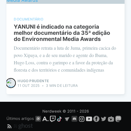
DOCUMENTÁRIO
YANUNI é indicado na categoria
melhor documentário da 35ª edição
do Environmental Media Awards
Documentário retrata a luta de Juma, primeira cacica do
povo Xipaya, e a de seu marido e agente do Ibama,
Hugo Loss, contra o garimpo e a favor da proteção da
floresta e dos territórios e comunidades indígenas
HUGO PRUDENTE
11 OUT 2025
•
3 MIN DE LEITURA
Nerdweek
© 2011 - 2026
Últimos artigos