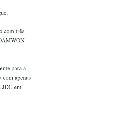
ue.
o com três
e a DAMWON
ente para a
ma com apenas
 a JDG em