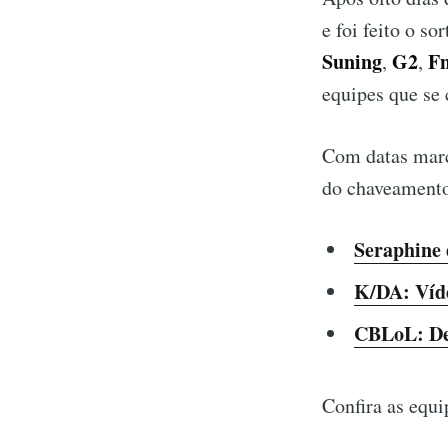
e foi feito o s
Suning
G2
Fn
,
,
equipes que se 
Com datas marc
do chaveamento
Seraphine 
K/DA: Víde
CBLoL: Def
Confira as equi