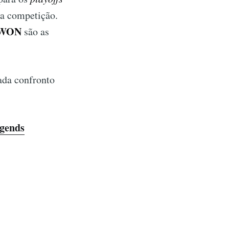
 da competição.
WON
são as
ada confronto
egends