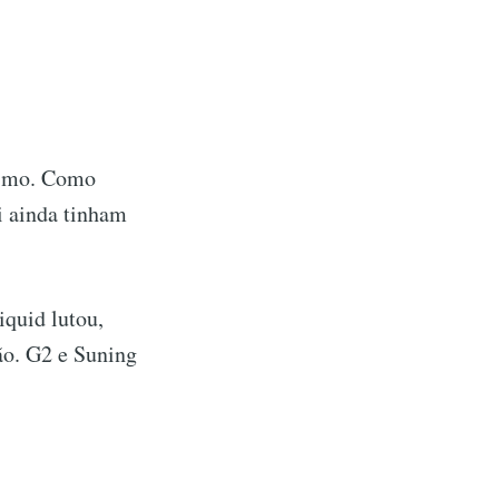
esmo. Como
i ainda tinham
iquid lutou,
ção. G2 e Suning