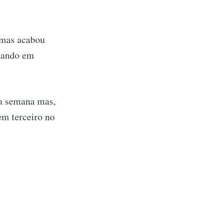
 mas acabou
icando em
ra semana mas,
em terceiro no