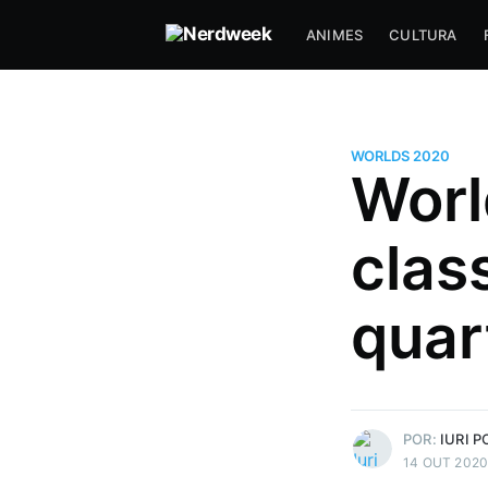
ANIMES
CULTURA
WORLDS 2020
Worl
clas
Iuri Porsette
quar
Um amante de jogos eletrônicos
tipo de competição de e-sports
Mais posts
de Iuri Porsette.
POR:
IURI 
14 OUT 202