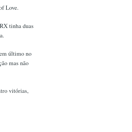
of Love.
DRX tinha duas
a.
 em último no
ção mas não
ro vitórias,