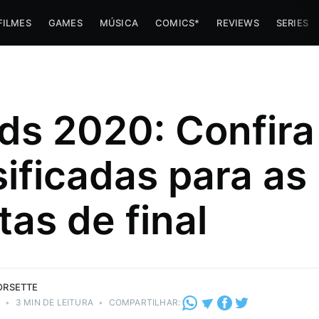
FILMES
GAMES
MÚSICA
COMICS*
REVIEWS
SERIES
ds 2020: Confira
sificadas para as
tas de final
 e de todo
.
PORSETTE
0
•
3 MIN DE LEITURA
•
COMPARTILHAR: