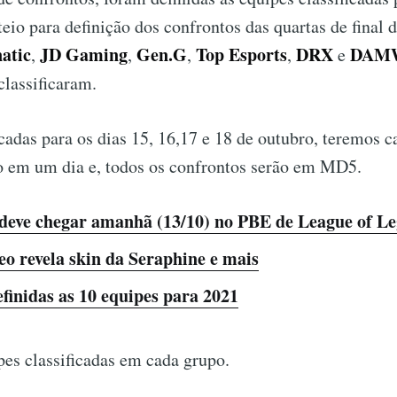
orteio para definição dos confrontos das quartas de final
atic
JD Gaming
Gen.G
Top Esports
DRX
DAM
,
,
,
,
e
classificaram.
adas para os dias 15, 16,17 e 18 de outubro, teremos c
 em um dia e, todos os confrontos serão em MD5.
deve chegar amanhã (13/10) no PBE de League of L
o revela skin da Seraphine e mais
inidas as 10 equipes para 2021
pes classificadas em cada grupo.