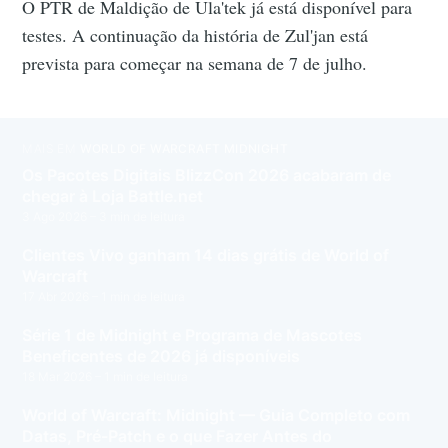
O PTR de Maldição de Ula'tek já está disponível para
testes. A continuação da história de Zul'jan está
prevista para começar na semana de 7 de julho.
MAIS EM
WORLD OF WARCRAFT MIDNIGHT
Os Pacotes Digitais BlizzCon 2026 acabaram de
chegar à Loja Battle.net
3 Ago 2026
– 3 min de leitura
Clientes Vivo ganham 14 dias grátis de World of
Warcraft
17 Abr 2026
– 1 min de leitura
Série 1 de Midnight e Programa de Mascotes
Beneficentes de 2026 já disponíveis
18 Mar 2026
– 1 min de leitura
World of Warcraft: Midnight — Guia Completo com
Datas, Pré-Patch e o que Fazer Antes do