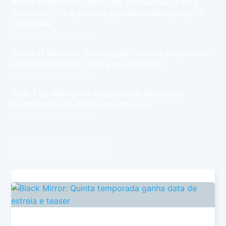
World of Warcraft – Midnight: Revelações já está
disponível — e a próxima grande atualização já foi
anunciada
18 Jun 2026
– 5 min de leitura
World of Warcraft: Atualização "Cerco a Orgrimmar"
já está disponível; confira as novidades
9 Jun 2026
– 1 min de leitura
Série 1 de Midnight e Programa de Mascotes
Beneficentes de 2026 já disponíveis
18 Mar 2026
– 1 min de leitura
Ver todos os 28 artigos →