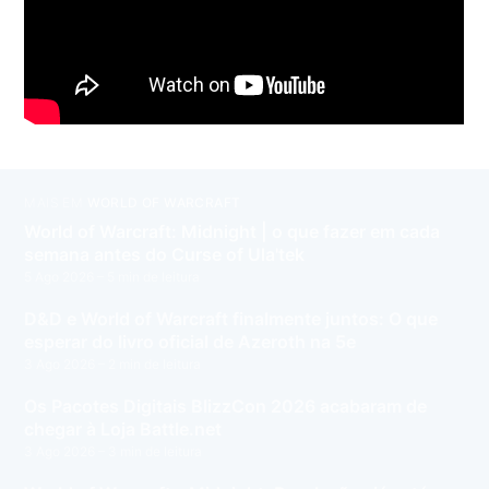
MAIS EM
WORLD OF WARCRAFT
World of Warcraft: Midnight | o que fazer em cada
semana antes do Curse of Ula'tek
5 Ago 2026
– 5 min de leitura
D&D e World of Warcraft finalmente juntos: O que
esperar do livro oficial de Azeroth na 5e
3 Ago 2026
– 2 min de leitura
Os Pacotes Digitais BlizzCon 2026 acabaram de
chegar à Loja Battle.net
3 Ago 2026
– 3 min de leitura