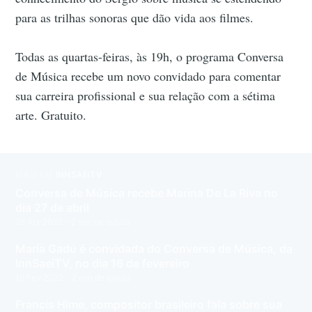
para as trilhas sonoras que dão vida aos filmes.
Todas as quartas-feiras, às 19h, o programa Conversa
de Música recebe um novo convidado para comentar
sua carreira profissional e sua relação com a sétima
arte. Gratuito.
MAIS EM
INNSAEITV
Conversa de Música recebe Marina De La Riva no
dia 27 de abril
25 Abr 2022
– 2 min de leitura
Maria Gadú é convidada do Conversa de Música, da
InnSaeiTV, no dia 16 de fevereiro
15 Fev 2022
– 2 min de leitura
Francis Hime, compositor brasileiro fala sobre sua