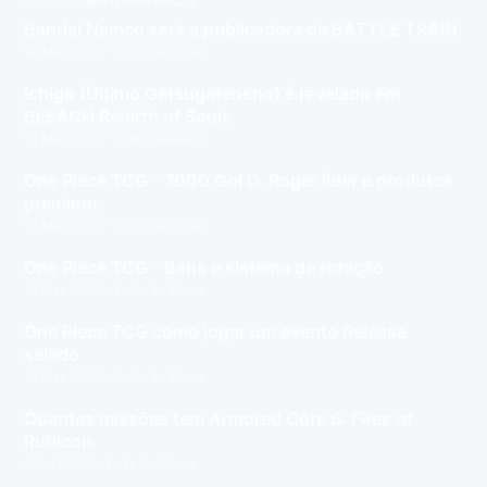
MAIS EM
BANDAI NAMCO
Bandai Namco será a publicadora de BATTLE TRAIN
14 Mai 2025
– 2 min de leitura
Ichigo (Último Getsugatensho) é revelado em
BLEACH Rebirth of Souls
19 Mar 2025
– 1 min de leitura
One Piece TCG - 7000 Gol D. Roger líder e produtos
premium.
17 Mar 2025
– 2 min de leitura
One Piece TCG - Bans e sistema de rotação
17 Mar 2025
– 4 min de leitura
One Piece TCG como jogar um evento Release
selado
15 Mar 2025
– 3 min de leitura
Quantas missões tem Armored Core 6: Fires of
Rubicon
6 Set 2023
– 2 min de leitura