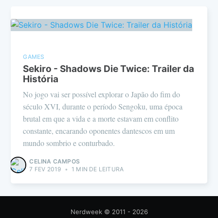
GAMES
Sekiro - Shadows Die Twice: Trailer da
História
No jogo vai ser possível explorar o Japão do fim do
século XVI, durante o período Sengoku, uma época
brutal em que a vida e a morte estavam em conflito
constante, encarando oponentes dantescos em um
mundo sombrio e conturbado.
CELINA CAMPOS
7 FEV 2019
•
1 MIN DE LEITURA
Nerdweek
© 2011 - 2026