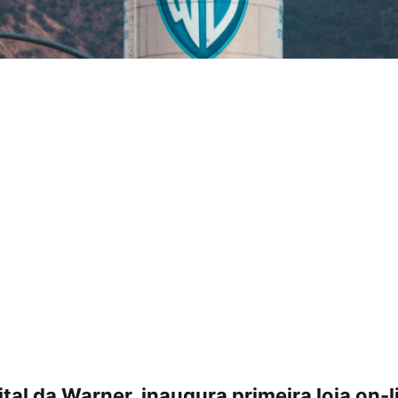
ital da Warner, inaugura primeira loja on-