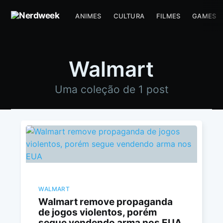
ANIMES
CULTURA
FILMES
GAMES
Walmart
Uma coleção de 1 post
WALMART
Walmart remove propaganda
de jogos violentos, porém
segue vendendo arma nos EUA