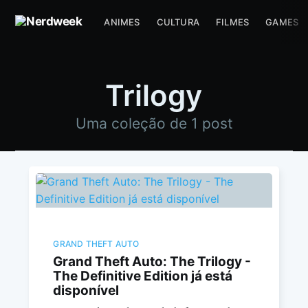
ANIMES
CULTURA
FILMES
GAMES
Trilogy
Uma coleção de 1 post
GRAND THEFT AUTO
Grand Theft Auto: The Trilogy -
The Definitive Edition já está
disponível